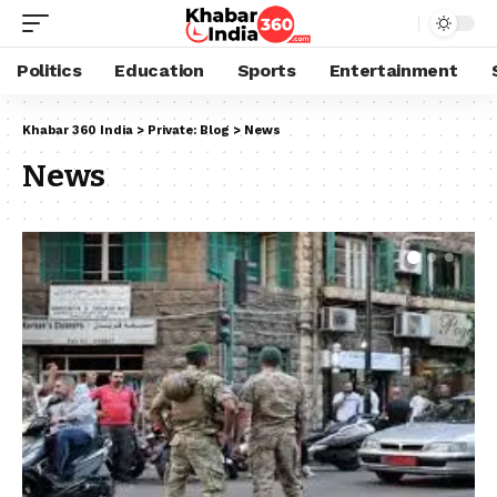
Politics
Education
Sports
Entertainment
Khabar 360 India
>
Private: Blog
>
News
News