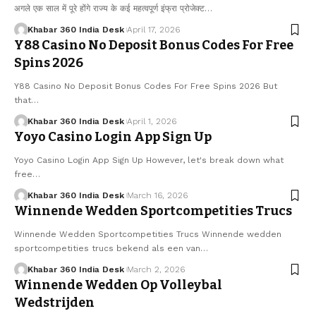
अगले एक साल में पूरे होंगे राज्य के कई महत्वपूर्ण इंफ्रा प्रोजेक्ट…
Khabar 360 India Desk
April 17, 2026
Y88 Casino No Deposit Bonus Codes For Free
Spins 2026
Y88 Casino No Deposit Bonus Codes For Free Spins 2026 But
that…
Khabar 360 India Desk
April 1, 2026
Yoyo Casino Login App Sign Up
Yoyo Casino Login App Sign Up However, let's break down what
free…
Khabar 360 India Desk
March 16, 2026
Winnende Wedden Sportcompetities Trucs
Winnende Wedden Sportcompetities Trucs Winnende wedden
sportcompetities trucs bekend als een van…
Khabar 360 India Desk
March 2, 2026
Winnende Wedden Op Volleybal
Wedstrijden