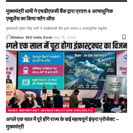
मुख्यमंत्री धामी ने एचडीएफसी बैंक द्वारा प्रदत्त 4 अत्याधुनिक
एम्बुलेंस का किया फ्लैग ऑफ
मुख्यमंत्री पुष्कर सिंह धामी ने एचडीएफसी बैंक द्वारा प्रदत्त 4 अत्याधुनिक एम्बुलेंस…
Khabar 360 India Desk
May 18, 2026
MANY IMPORTANT INFRASTRUCTURE PROJECTS
अगले एक साल में पूरे होंगे राज्य के कई महत्वपूर्ण इंफ्रा प्रोजेक्ट –
मुख्यमंत्री