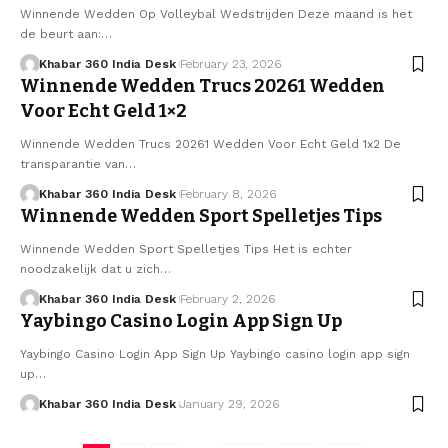
Winnende Wedden Op Volleybal Wedstrijden Deze maand is het
de beurt aan:…
Khabar 360 India Desk
February 23, 2026
Winnende Wedden Trucs 20261 Wedden
Voor Echt Geld 1×2
Winnende Wedden Trucs 20261 Wedden Voor Echt Geld 1x2 De
transparantie van…
Khabar 360 India Desk
February 8, 2026
Winnende Wedden Sport Spelletjes Tips
Winnende Wedden Sport Spelletjes Tips Het is echter
noodzakelijk dat u zich…
Khabar 360 India Desk
February 2, 2026
Yaybingo Casino Login App Sign Up
Yaybingo Casino Login App Sign Up Yaybingo casino login app sign
up…
Khabar 360 India Desk
January 29, 2026