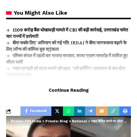
You Might Also Like
₹1109 करोड़ बैंक धोखाधड़ी मामले में CBI की बड़ी कार्रवाई, उत्तराखंड समेत
चार राज्यों में छापेमारी
बीमा सबके लिए’ अभियान को नई गति: IRDAI ने बीमा जागरूकता बढ़ाने के
लिए लॉन्च की कॉमिक बुक श्रृंखला
पश्चिम बंगाल में पहली बार भाजपा सरकार, शपथ ग्रहण समारोह में शामिल हुए
सीएम धामी
न्याय प्रणाली को सरल बनाने की पहल, ‘प्ली बार्गेनिंग’ प्रावधान से कम होगा
अदालतों का बोझ
दिल्ली–देहरादून एक्सप्रेसवे पर 19 किमी एलिवेटेड रोड: इंजीनियरिंग का विश्व
रिकॉर्ड, विकास और पर्यावरण का अनोखा संगम
Continue Reading
Facebook
Khabar 360 India
>
Private: Blog
>
National
>
राइड कैंसिल करने पर ओला ड्राइवर ने युवती को जड़ा तमाचा, दी गालियां
Leave a comment