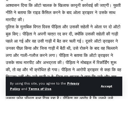
आश्वासन दिया कि ऑटो चालक के खिलाफ कानूनी कार्रवाई की जाएगी। युवती
नीति ने बताया कि राइड कैंसिल करने के बाद ओला ड्राइवर ने उसके साथ
मारपीट की।
पुलिस के मुताबिक विगत दिवस पीड़िता और उसकी सहेली ने ओला पर दो ऑटो
बुक किए। पीड़िता ने अपनी यात्रा रद्द कर दी, क्योंकि उसकी सहेली की गाड़ी
पहले आ गई और वह उसी गाड़ी में बैठ कर चली गई। दूसरे ऑटो ड्राइवर ने
उनका पीछा किया और जिस गाड़ी में बैठी थी, उसे रोकने के बाद वह चिल्लाने
लगा और गाली-गलौज करने लगा। पीड़िता ने बताया कि ऑटो ड्राइवर ने
उसके साथ मारपीट और अभद्रता की। पीड़िता ने मोबाइल में रिकॉर्डिंग शुरू
की, तो वह और भी क्रोधित हो गया। पीड़िता ने आरोपी ड्राइवर से कहा कि वह
चिल्लाए नहीं और उसे गाली न दे, जिस पर चालक ने पूछा कि उसे और क्या
करना चाहिए। जब युवती ने उससे कहा कि वह पुलिस से शिकायत करेगी, तो
By using this site, you agree to the
Privacy
Accept
Policy
and
Terms of Use
.
ऑटो चालक ने उसे पुलिस के पास जाने की चुनौती दी। वीडियो में ऑटो चालक
उसका फोन छीनता हुआ दिख रहा है। पीड़िता का आरोप है कि उसने उसे
थप्पड़ मारा। पुलिस मामले की जांच कर रही है।
You Might Also Like