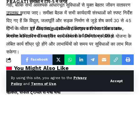
PRAGATI समीक्षा में टॉप-5 में जगह
नहीं, बल्कि सभी आवश्यक आधारभूत सुविधाओं से युक्त बेहतर जीवन वातावरण
उपलब्ध कराया जाए। समीक्षा बैठक में सभी कार्यदायी संस्थाओं को स्पष्ट निर्देश
दिए गए हैं कि विद्युत, जलापूर्ति और सड़क निर्माण से जुड़े शेष कार्य 30 से 45
दिनों के भीतर पूर्ण किए जाएं। इसके लिए विस्तृत कार्ययोजना तैयार कर
TAGGED:
37 distinguished doctors from the state
were honored on the occasion of Doctors' Day.
नियमित मॉनिटरिंग की जाएगी। सभी विभागों के समन्वित प्रयासों से योजना के
लंबित कार्य शीघ्र पूरे होंगे और लाभार्थियों को समय पर सुविधाओं का लाभ मिल
सकेगा।
Facebook
You Might Also Like
By using this site, you agree to the
Privacy
Accept
Leave a comment
Policy
and
Terms of Use
.
अल्मोड़ा के गांव से आसमान तक: रवि टम्टा ने तैयार किया पर्सनल फ्लाइंग
व्हीकल, सफल ट्रायल से मची चर्चा
CM धामी का बड़ा तोहफा, 9.87 लाख पेंशन लाभार्थियों को ₹146.32 करोड़
की पेंशन राशि जारी
कॉमनवेल्थ गेम्स 2026 के उत्तराखंड के पदक विजेताओं और प्रशिक्षकों को
मुख्यमंत्री धामी ने किया सम्मानित
राष्ट्रीय हथकरघा दिवस पर मुख्यमंत्री धामी ने उत्कृष्ट बुनकरों और हस्तशिल्प
कारीगरों को किया सम्मानित
साइबर अपराध नियंत्रण में उत्तराखंड पुलिस की बड़ी उपलब्धि, PMO की