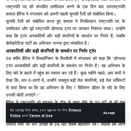
राष्ट्रपति पद की संभावित उम्मीदवार बनने के एक दिन बाद उपराष्ट्रपति
कमला हैरिस ने मंगलवार को अपनी पहली चुनावी रैली को संबोधित किया।
चुनावी रैली को संबोधित करत हुए कमला ने रिपब्लिकन राष्ट्रपति पद के
उम्मीदवार और पूर्व राष्ट्रपति डोनाल्ड ट्रंप पर जमकर निशाना साधा। उन्होंने
कहा कि ट्रंप अरबपतियों और बड़ी कंपनियों के समर्थन पर निर्भर हैं, जबकि
डेमोक्रेटिक पार्टी का अभियान जनता द्वारा संचालित है।
अरबपतियों और बड़ी कंपनियों के समर्थन पर निर्भर ट्रंप
59 वर्षीय हैरिस ने विस्कॉन्सिन के मिल्वौकी में मंगलवार को कहा कि 'डोनाल्ड
ट्रंप अरबपतियों और बड़ी कंपनियों के समर्थन पर निर्भर हैं। वह अभियान के
लिए चंदे के बदले में पहुंच का व्यापार कर रहे हैं। कुछ महीने पहले, आप सभी ने
देखा कि, मार-ए-लागो में, उन्होंने सचमुच बड़ी तेल कंपनियों, बड़े तेल लॉबिस्टों
से वादा किया था कि वह अभियान के लिए 1 बिलियन डॉलर के चंदे के लिए
उनकी बोली लगाएंगे।'
हैरिस ने राष्ट्रपति जो बाइडन के दौड़ से बाहर होने के 50 घंटे से भी कम
समय बाद अपनी पहली अभियान रैली को संबोधित किया। उन्होंने कहा कि
By using this site, you agree to the
Privacy
Accept
Policy
and
Terms of Use
.
डेमोक्रेटिक पार्टी अभियान चला रहे हैं। राष्ट्रपति अभियान के इतिहास में
जमीनी स्तर पर धन उगाही के 24 घंटे सबसे बेहतरीन रहे। क्योंकि हम लोगों