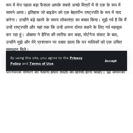
रूप में मेरा पहला बड़ा फैसला आपके सबसे अच्छे मित्रों में से एक के रूप में
सामने आया। इतिहास जो बाइडेन को एक बेहतरीन राष्ट्रपति के रूप में याद
करेगा। उन्होंने बड़े खतरे के समय लोकतंत्र का बचाव किया। मुझे गर्व है कि मैं
उन्हें राष्ट्रपति और यहां तक कि उन्हें अपना दोस्त कहने के लिए गर्व महसूस
कर रहा हूं। ओबामा ने हैरिस की तारीफ कर कहा, मोर्टगेज संकट के बाद,
उन्होंने मुझे और मेरे प्रशासन पर दबाव डाला कि घर मालिकों को एक उचित
समाधान मिले।
ओबामा ने कहा कि हैरिस और टिम वाल्ज एक उस अमेरिका में विश्वास करते हैं,
By using this site, you agree to the
Privacy
Accept
जो समावेशी है। मुझे लगता है कि अधिकतर अमेरिकी इस बात को समझते हैं कि
Policy
and
Terms of Use
.
पारस्परिक सम्मान की भावना हमारे संदेश का हिस्सा होनी चाहिए। पूर्व अमेरिकी
राष्ट्रपति ने डेमोक्रेट्स से कहा कि हैरिस आपकी समस्याओं पर फोकस करेंगी
और वह केवल अपने मतदाताओं की जरूरतों को पूरा नहीं करेंगी, बल्कि उन
लोगों को भी दंडित करेंगी, जो कानून के आगे झुकते नहीं।
You Might Also Like
मुख्यमंत्री धामी ने एचडीएफसी बैंक द्वारा प्रदत्त 4 अत्याधुनिक एम्बुलेंस का
किया फ्लैग ऑफ