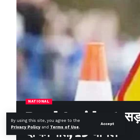
NATIONAL
Road Accident: सड़क द
By using this site, you agree to the
Accept
दो की मौत, 19 घायल
Privacy Policy
and
Terms of Use
.