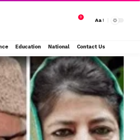
9
Aa
nce
Education
National
Contact Us