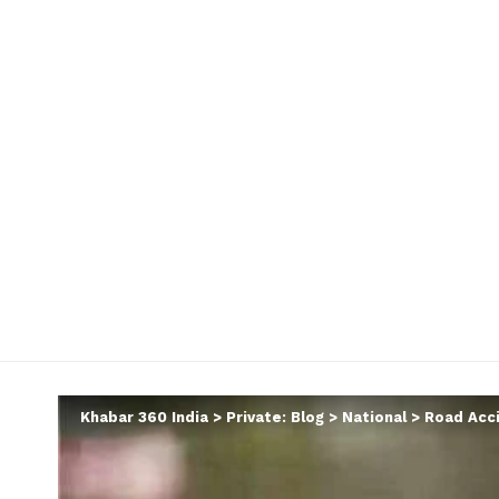
Khabar 360 India
>
Private: Blog
>
National
>
Road Accide