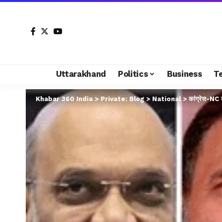
Uttarakhand
Politics
Business
T
Khabar 360 India
>
Private: Blog
>
National
>
कांग्रेस-NC 