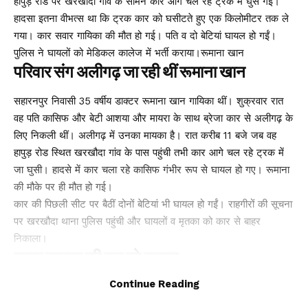
हापुड़ रोड पर खरखौदा गांव के सामने कार आगे चल रहे ट्रक में घुस गई।
हादसा इतना वीभत्स था कि ट्रक कार को घसीटते हुए एक किलोमीटर तक ले
गया। कार सवार गायिका की मौत हो गई। पति व दो बेटियां घायल हो गईं।
पुलिस ने घायलों को मेडिकल कालेज में भर्ती कराया।रूमाना खान
परिवार संग अलीगढ़ जा रही थीं रूमाना खान
सहारनपुर निवासी 35 वर्षीय डाक्टर रूमाना खान गायिका थीं। शुक्रवार रात
वह पति कासिफ और बेटी आशया और मायरा के साथ ब्रेजा कार से अलीगढ़ के
लिए निकली थीं। अलीगढ़ में उनका मायका है। रात करीब 11 बजे जब वह
हापुड़ रोड स्थित खरखौदा गांव के पास पहुंची तभी कार आगे चल रहे ट्रक में
जा घुसी। हादसे में कार चला रहे कासिफ गंभीर रूप से घायल हो गए। रूमाना
की मौके पर ही मौत हो गई।
कार की पिछली सीट पर बैठीं दोनों बेटियां भी घायल हो गईं। राहगीरों की सूचना
पर खरखौदा थाना पुलिस पहुंची और घायलों व मृतका को कार से बाहर
निकाला।
ट्रक चालक की कर रहे तलाश
Continue Reading
खरखौदा थाना प्रभारी अशोक कुमार का कहना है कि घटना की जानकारी
कासिफ के स्वजन को दे दी है। आरोपित ट्रक चालक की तलाश की जा रही