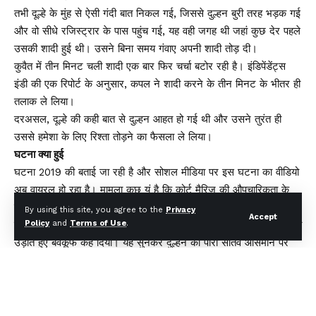
तभी दूल्हे के मुंह से ऐसी गंदी बात निकल गई, जिससे दुल्हन बुरी तरह भड़क गई
और वो सीधे रजिस्ट्रार के पास पहुंच गई, यह वही जगह थी जहां कुछ देर पहले
उसकी शादी हुई थी। उसने बिना समय गंवाए अपनी शादी तोड़ दी।
कुवैत में तीन मिनट चली शादी एक बार फिर चर्चा बटोर रही है। इंडिपेंडेंट्स
इंडी की एक रिपोर्ट के अनुसार, कपल ने शादी करने के तीन मिनट के भीतर ही
तलाक ले लिया।
दरअसल, दूल्हे की कही बात से दुल्हन आहत हो गई थी और उसने तुरंत ही
उससे हमेशा के लिए रिश्ता तोड़ने का फैसला ले लिया।
घटना क्या हुई
घटना 2019 की बताई जा रही है और सोशल मीडिया पर इस घटना का वीडियो
अब वायरल हो रहा है। मामला कुछ यूं है कि कोर्ट मैरिज की औपचारिकता के
बाद युगल अदालत से बाहर निकल रहा था, तभी दुल्हन लड़खड़ा कर गिर गई।
By using this site, you agree to the
Privacy
Accept
मेट्रो की रिपोर्ट के अनुसार, दूल्हे ने दुल्हन के गिरने का मजाक बनाया और हंसी
Policy
and
Terms of Use
.
उड़ाते हुए बेवकूफ कह दिया। यह सुनकर दुल्हन का पारा सातवें आसमान पर
पहुंच गया और उसने जज से तुरंत शादी को रद्द करने के लिए कहा।
जज भी उसकी दलील मान गए और शादी के तीन मिनट बाद ही विवाह को रद्द
कर दिया। इसे देश के इतिहास में सबसे छोटी शादी भी कहा जा रहा है।
इस घटना का वीडियो सोशल मीडिया पर शेयर करते हुए X यूजर का कहना है,