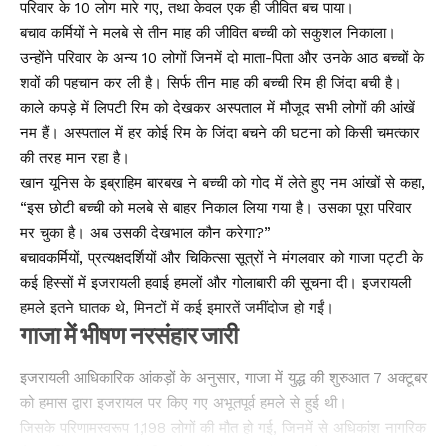
परिवार के 10 लोग मारे गए, तथा केवल एक ही जीवित बच पाया।
बचाव कर्मियों ने मलबे से तीन माह की जीवित बच्ची को सकुशल निकाला।
उन्होंने परिवार के अन्य 10 लोगों जिनमें दो माता-पिता और उनके आठ बच्चों के
शवों की पहचान कर ली है। सिर्फ तीन माह की बच्ची रिम ही जिंदा बची है।
काले कपड़े में लिपटी रिम को देखकर अस्पताल में मौजूद सभी लोगों की आंखें
नम हैं। अस्पताल में हर कोई रिम के जिंदा बचने की घटना को किसी चमत्कार
की तरह मान रहा है।
खान यूनिस के इब्राहिम बारबख ने बच्ची को गोद में लेते हुए नम आंखों से कहा,
“इस छोटी बच्ची को मलबे से बाहर निकाल लिया गया है। उसका पूरा परिवार
मर चुका है। अब उसकी देखभाल कौन करेगा?”
बचावकर्मियों, प्रत्यक्षदर्शियों और चिकित्सा सूत्रों ने मंगलवार को गाजा पट्टी के
कई हिस्सों में इजरायली हवाई हमलों और गोलाबारी की सूचना दी। इजरायली
हमले इतने घातक थे, मिनटों में कई इमारतें जमींदोज हो गईं।
गाजा में भीषण नरसंहार जारी
इजरायली आधिकारिक आंकड़ों के अनुसार, गाजा में युद्ध की शुरुआत 7 अक्टूबर
को हमास द्वारा इजरायल पर किए गए अभूतपूर्व हमले से हुई थी।
जिसके परिणामस्वरूप 1,198 लोगों की मौत हो गई, जिनमें से अधिकांश नागरिक