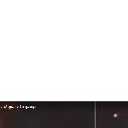
े रास्ते हमला करेगा इजराइल