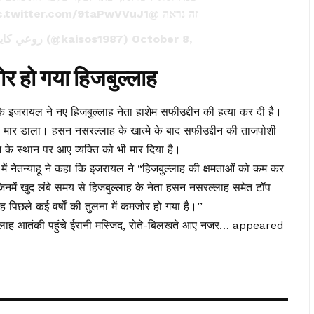
c.twitter.com/9taPwVVuJ1
@OmerShahar123
זה נראה
— roi kais • روعي كايس • רועי קייס (@kaisos1987)
October 8,
ोर हो गया हिजबुल्लाह
है कि इजरायल ने नए हिजबुल्लाह नेता हाशेम सफीउद्दीन की हत्या कर दी है।
उसे मार डाला। हसन नसरल्लाह के खात्मे के बाद सफीउद्दीन की ताजपोशी
 के स्थान पर आए व्यक्ति को भी मार दिया है।
श में नेतन्याहू ने कहा कि इजरायल ने “हिजबुल्लाह की क्षमताओं को कम कर
जिनमें खुद लंबे समय से हिजबुल्लाह के नेता हसन नसरल्लाह समेत टॉप
ह पिछले कई वर्षों की तुलना में कमजोर हो गया है।’’
ल्लाह आतंकी पहुंचे ईरानी मस्जिद, रोते-बिलखते आए नजर… appeared