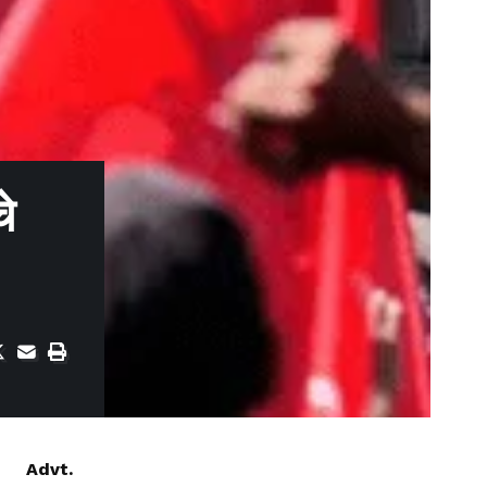
े
Advt.