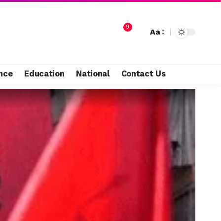
9
Aa
nce
Education
National
Contact Us