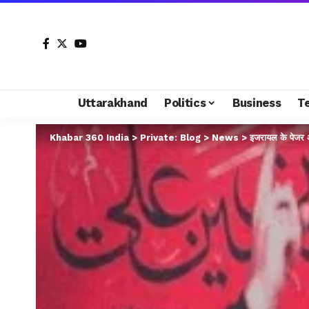
Uttarakhand
Politics
Business
T
Khabar 360 India
>
Private: Blog
>
News
>
इजरायल के पेजर अ