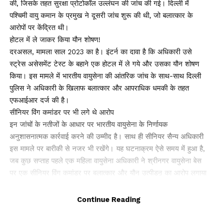
की, जिसके तहत सुरक्षा प्रोटोकॉल उल्लंघन की जांच की गई। दिल्ली में
पश्चिमी वायु कमान के प्रमुख ने दूसरी जांच शुरू की थी, जो बलात्कार के
आरोपों पर केंद्रित थी।
होटल में ले जाकर किया यौन शोषण!
दरअसल, मामला साल 2023 का है। इंटर्न का दावा है कि अधिकारी उसे
स्ट्रेस असेसमेंट टेस्ट के बहाने एक होटल में ले गये और उसका यौन शोषण
किया। इस मामले में भारतीय वायुसेना की आंतरिक जांच के साथ-साथ दिल्ली
पुलिस ने अधिकारी के खिलाफ बलात्कार और आपराधिक धमकी के तहत
एफआईआर दर्ज की है।
सीनियर विंग कमांडर पर भी लगे थे आरोप
इन जांचों के नतीजों के आधार पर भारतीय वायुसेना के निर्णायक
अनुशासनात्मक कार्रवाई करने की उम्मीद है। साथ ही सीनियर सैन्य अधिकारी
इस मामले पर बारीकी से नजर भी रखेंगे। यह घटनाक्रम ऐसे समय में हुआ है,
जब कुछ सप्ताह पहले एक महिला वायुसेना अधिकारी ने श्रीनगर वायुसेना बेस
पर एक सीनियर विंग कमांडर पर बलात्कार और यौन उत्पीडऩ का आरोप लगाया
था।
Continue Reading
You Might Also Like