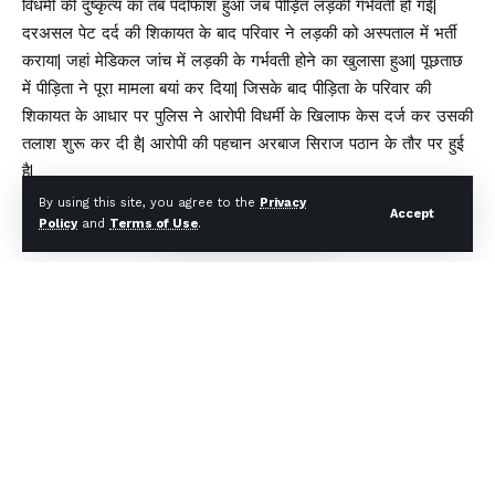
विधर्मी की दुष्कृत्य का तब पर्दाफाश हुआ जब पीड़ित लड़की गर्भवती हो गई|
दरअसल पेट दर्द की शिकायत के बाद परिवार ने लड़की को अस्पताल में भर्ती
कराया| जहां मेडिकल जांच में लड़की के गर्भवती होने का खुलासा हुआ| पूछताछ
में पीड़िता ने पूरा मामला बयां कर दिया| जिसके बाद पीड़िता के परिवार की
शिकायत के आधार पर पुलिस ने आरोपी विधर्मी के खिलाफ केस दर्ज कर उसकी
तलाश शुरू कर दी है| आरोपी की पहचान अरबाज सिराज पठान के तौर पर हुई
है|
By using this site, you agree to the
Privacy
Accept
Policy
You Might Also Like
and
Terms of Use
.
₹1109 करोड़ बैंक धोखाधड़ी मामले में CBI की बड़ी कार्रवाई, उत्तराखंड समेत
चार राज्यों में छापेमारी
बीमा सबके लिए’ अभियान को नई गति: IRDAI ने बीमा जागरूकता बढ़ाने के
लिए लॉन्च की कॉमिक बुक श्रृंखला
पश्चिम बंगाल में पहली बार भाजपा सरकार, शपथ ग्रहण समारोह में शामिल हुए
सीएम धामी
न्याय प्रणाली को सरल बनाने की पहल, ‘प्ली बार्गेनिंग’ प्रावधान से कम होगा
अदालतों का बोझ
दिल्ली–देहरादून एक्सप्रेसवे पर 19 किमी एलिवेटेड रोड: इंजीनियरिंग का विश्व