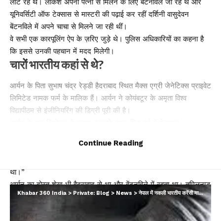
लौट रहे थे। लोकेश अपनी पत्नी से मिलने के लिए बेंटनविले जा रहे थे और
यूनिवर्सिटी ऑफ टेक्सास से मास्टरी की पढ़ाई कर रहीं दर्शिनी वासुदेवन
बेंटनविले में अपने चाचा से मिलने जा रही थीं।
वे सभी एक कारपूलिंग ऐप के ज़रिए जुड़े थे। पुलिस अधिकारियों का कहना है
कि इससे उनकी पहचान में मदद मिलेगी।
चारों भारतीय कहां से थे?
आर्यन के पिता सुभाष चंद्र रेड्डी हैदराबाद स्थित मैक्स एग्री जेनेटिक्स प्राइवेट
लिमिटेड नामक फर्म के मालिक हैं। आर्यन ने कोयंबटूर के अमृता विश्व
विद्यापीठम से इंजीनियरिंग की डिग्री पूरी की है।
आर्यन के एक रिश्तेदार ने बताया, “उसके माता-पिता मई में टेक्सास
विश्वविद्यालय में उसके दीक्षांत समारोह के लिए अमेरिका में थे। दीक्षांत समारोह
Continue Reading
के बाद उन्होंने उसे भारत लौटने के लिए कहा था लेकिन उसने कहा कि वह दो
और साल अमेरिका में काम करना चाहता है। किस्मत को शायद यही मंजूर
था।”
आर्यन का दोस्त शेख भी हैदराबाद से था और बेंटनविले में रहता था। तमिलनाडु
Khabar 360 India
>
Private: Blog
>
News
>
नेपाल में नकली भारतीय करेंसी मामले में 08 लोग गिरफ्तार
की दर्शिनी टेक्सास के फ्रिस्को में रहती थी। वहीं, फारूक शेख के पिता मस्तान
वली ने बताया कि वे तीन साल पहले अमेरिका गए थे। “वह अपनी एमएस की