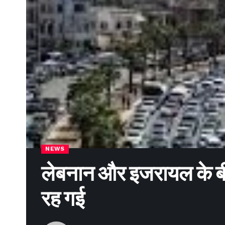
NEWS
लेबनान और इजरायल के बी
रह गई