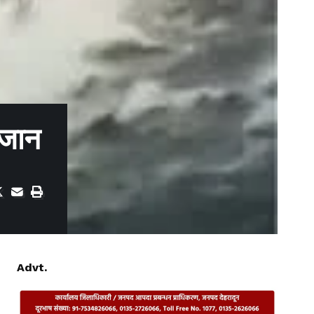
ी जान
Advt.