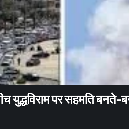
च युद्धविराम पर सहमति बनते-ब