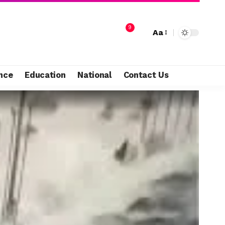
9
Aa
nce
Education
National
Contact Us