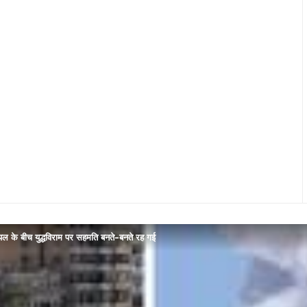
 के बीच युद्धविराम पर सहमति बनते-बनते रह गई