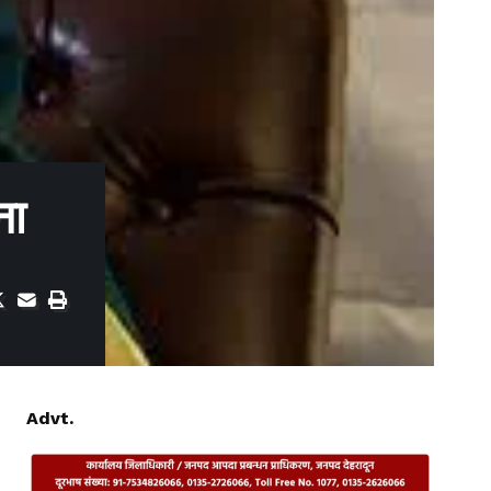
ीना
Advt.