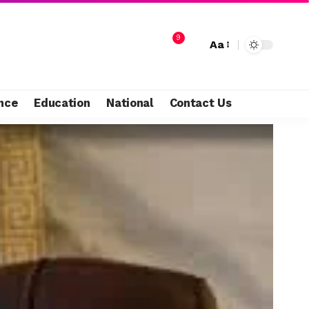
9
Aa
nce
Education
National
Contact Us