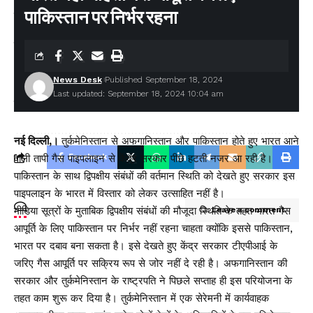
बीमा सबके लिए’ अभियान को नई गति: IRDAI ने बीमा जागरूकता बढ़ाने के
पाकिस्तान पर निर्भर रहना
लिए लॉन्च की कॉमिक बुक श्रृंखला
पश्चिम बंगाल में पहली बार भाजपा सरकार, शपथ ग्रहण समारोह में शामिल हुए
सीएम धामी
न्याय प्रणाली को सरल बनाने की पहल, ‘प्ली बार्गेनिंग’ प्रावधान से कम होगा
अदालतों का बोझ
News Desk
Published September 18, 2024
दिल्ली–देहरादून एक्सप्रेसवे पर 19 किमी एलिवेटेड रोड: इंजीनियरिंग का विश्व
Last updated: September 18, 2024 10:04 am
रिकॉर्ड, विकास और पर्यावरण का अनोखा संगम
नई दिल्ली,।
तुर्कमेनिस्तान से अफगानिस्तान और पाकिस्तान होते हुए भारत आने
वाली तापी गैस पाइपलाइन से केंद्र सरकार पीछे हटती नजर आ रही है।
Facebook
पाकिस्तान के साथ द्विपक्षीय संबंधों की वर्तमान स्थिति को देखते हुए सरकार इस
पाइपलाइन के भारत में विस्तार को लेकर उत्साहित नहीं है।
मीडिया सूत्रों के मुताबिक द्विपक्षीय संबंधों की मौजूदा स्थिति के तहत भारत गैस
Leave a comment
आपूर्ति के लिए पाकिस्तान पर निर्भर नहीं रहना चाहता क्योंकि इससे पाकिस्तान,
भारत पर दबाव बना सकता है। इसे देखते हुए केंद्र सरकार टीएपीआई के
जरिए गैस आपूर्ति पर सक्रिय रूप से जोर नहीं दे रही है। अफगानिस्तान की
सरकार और तुर्कमेनिस्तान के राष्ट्रपति ने पिछले सप्ताह ही इस परियोजना के
तहत काम शुरू कर दिया है। तुर्कमेनिस्तान में एक सेरेमनी में कार्यवाहक