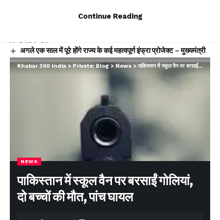
You Might Also Like
Continue Reading
मुख्यमंत्री धामी ने एचडीएफसी बैंक द्वारा प्रदत्त 4 अत्याधुनिक एम्बुलेंस का
किया फ्लैग ऑफ
अगले एक साल में पूरे होंगे राज्य के कई महत्वपूर्ण इंफ्रा प्रोजेक्ट – मुख्यमंत्री
Y88 Casino No Deposit Bonus Codes For Free
Khabar 360 India
>
Private: Blog
>
News
>
पाकिस्तान में स्कूल वैन पर बरसाईं गोलियां, दो बच्चों की मौत, पांच घायल
Spins 2026
Yoyo Casino Login App Sign Up
Winnende Wedden Sportcompetities Trucs
Facebook
NEWS
Leave a comment
पाकिस्तान में स्कूल वैन पर बरसाईं गोलियां,
दो बच्चों की मौत, पांच घायल