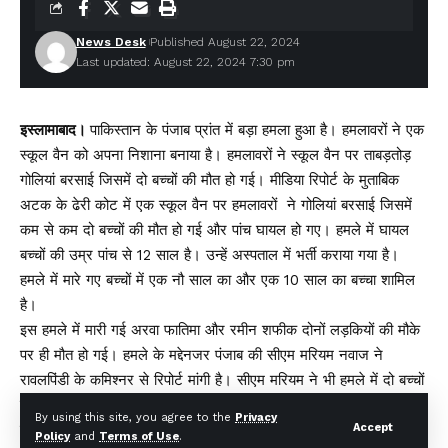
News Desk
Published August 22, 2024
Last updated: August 22, 2024 7:30 pm
इस्लामाबाद।
पाकिस्तान के पंजाब प्रांत में बड़ा हमला हुआ है। हमलावरों ने एक
स्कूल वैन को अपना निशाना बनाया है। हमलावरों ने स्कूल वैन पर ताबड़तोड़
गोलियां बरसाई जिसमें दो बच्चों की मौत हो गई। मीडिया रिपोर्ट के मुताबिक
अटक के ढेरी कोट में एक स्कूल वैन पर हमलावरों ने गोलियां बरसाई जिसमें
कम से कम दो बच्चों की मौत हो गई और पांच घायल हो गए। हमले में घायल
बच्चों की उम्र पांच से 12 साल है। उन्हें अस्पताल में भर्ती कराया गया है।
हमले में मारे गए बच्चों में एक नौ साल का और एक 10 साल का बच्चा शामिल
है।
इस हमले में मारी गई अरवा फातिमा और रमीन शफीक दोनों लड़कियों की मौके
पर ही मौत हो गई। हमले के मद्देनजर पंजाब की सीएम मरियम नवाज ने
रावलपिंडी के कमिश्नर से रिपोर्ट मांगी है। सीएम मरियम ने भी हमले में दो बच्चों
की मौत पर गहरा दुख जताया है। सीएम मरियम ने संबंधित अधिकारियों को उन
By using this site, you agree to the
Privacy
Accept
बच्चों को बेहतर इलाज मुहैया करने का भी निर्देश दिया, जो इस हमले में घायल
Policy
and
Terms of Use
.