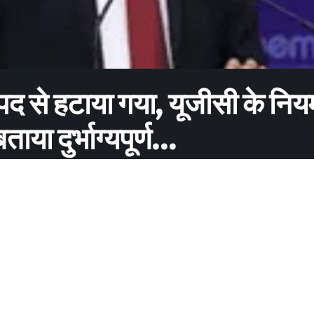
 से हटाया गया, यूजीसी के नियम
ताया दुर्भाग्यपूर्ण…
Share
े के गोखले इंस्टीट्यूट ऑफ पॉलिटिक्स एंड इकोनॉमिक्स (जीआईपीई) के
नुदान आयोग (यूजीसी) के मानदंडों का उल्लंघन करती है। प्रतिष्ठित