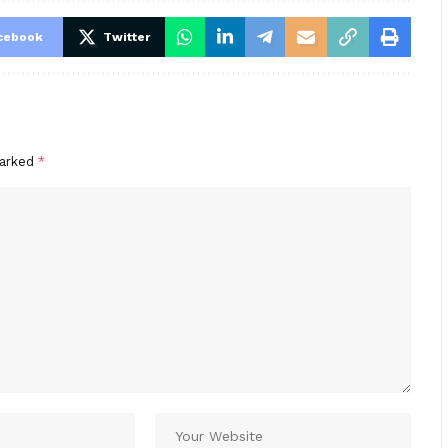
cebook
Twitter
marked
*