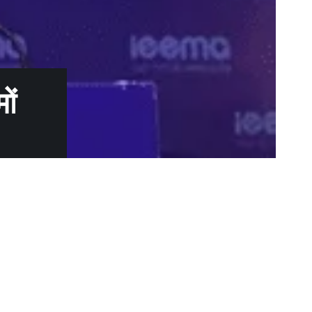
ों
Advt.