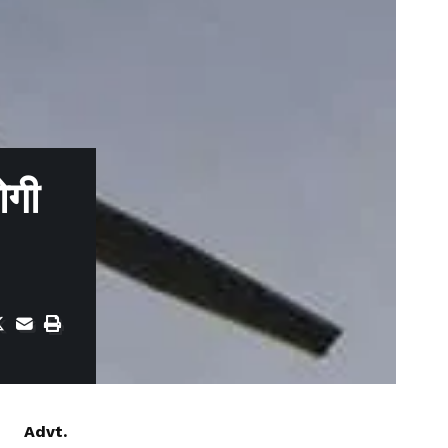
ोगी
Advt.