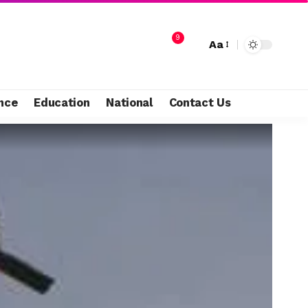
9
Aa
nce
Education
National
Contact Us