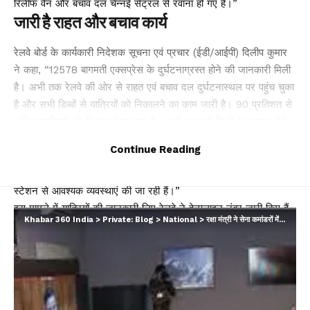
रिलीफ वैन और बचाव दल चेन्नई सेंट्रल से रवाना हो गए हैं।”
जारी है राहत और बचाव कार्य
रेलवे बोर्ड के कार्यकारी निदेशक सूचना एवं प्रचार (ईडी/आईपी) दिलीप कुमार
ने कहा, “12578 बागमती एक्सप्रेस के दुर्घटनाग्रस्त होने की जानकारी मिली
है। अभी तक रेलवे की ओर से राहत एवं बचाव दल दुर्घटनास्थल पर पहुंच चुका
है और सभी डिब्बों से यात्रियों को निकालने का काम जारी है। 90 प्रतिशत से
अधिक यात्रियों को निकाल लिया गया है। अभी तक हमें किसी के हताहत होने
या गंभीर रूप से घायल होने की कोई सूचना नहीं मिली है। जीएम सदन रेलवे
Continue Reading
और डीआरएम सदन चेन्नई डिवीजन दुर्घटनास्थल के लिए रवाना हो चुके हैं।
बाकी यात्रियों को उनके गंतव्य तक पहुंचाने के लिए रेलवे की ओर से चेन्नई
स्टेशन से आवश्यक व्यवस्थाएं की जा रही हैं।”
इस मामले में यात्रियों की जानकारी लिए रेलवे ने हेल्पलाइन नंबर जारी किए हैं
Khabar 360 India
>
Private: Blog
>
National
>
रक्षा मंत्री ने सेना कमांडरों में भरा जोश, कहा- देश की सुरक्षा में सेना की महत्वपूर्ण भूमिका
समस्तीपुर – 06274-232131, 8102918840
दरभंगा – 06272-234131, 8210335395
दानापुर – 9031069105, 9031021352
पं.दीन दयाल उपाध्याय जंक्शन – 7525039558, 8081212134
बरौनी – 8252912043