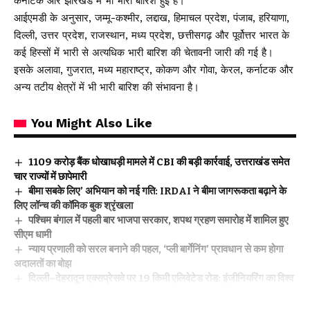
कर्नाटक और झारखंड में भी भारी बारिश हुई है।
आईएमडी के अनुसार, जम्मू-कश्मीर, लद्दाख, हिमाचल प्रदेश, पंजाब, हरियाणा,
दिल्ली, उत्तर प्रदेश, राजस्थान, मध्य प्रदेश, छत्तीसगढ़ और पूर्वोत्तर भारत के
कई हिस्सों में भारी से अत्यधिक भारी बारिश की चेतावनी जारी की गई है।
इसके अलावा, गुजरात, मध्य महाराष्ट्र, कोकण और गोवा, केरल, कर्नाटक और
अन्य तटीय क्षेत्रों में भी भारी बारिश की संभावना है।
You Might Also Like
₹1109 करोड़ बैंक धोखाधड़ी मामले में CBI की बड़ी कार्रवाई, उत्तराखंड समेत
चार राज्यों में छापेमारी
बीमा सबके लिए’ अभियान को नई गति: IRDAI ने बीमा जागरूकता बढ़ाने के
लिए लॉन्च की कॉमिक बुक श्रृंखला
पश्चिम बंगाल में पहली बार भाजपा सरकार, शपथ ग्रहण समारोह में शामिल हुए
सीएम धामी
न्याय प्रणाली को सरल बनाने की पहल, ‘प्ली बार्गेनिंग’ प्रावधान से कम होगा
अदालतों का बोझ
दिल्ली–देहरादून एक्सप्रेसवे पर 19 किमी एलिवेटेड रोड: इंजीनियरिंग का विश्व
रिकॉर्ड, विकास और पर्यावरण का अनोखा संगम