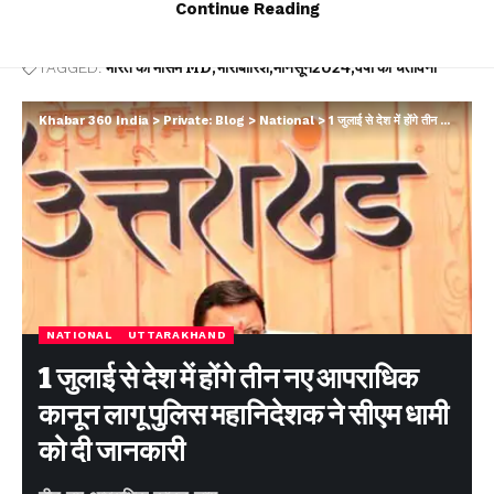
Continue Reading
TAGGED:
भारत का मौसम MD
भारीबारिश
मानसून2024
वर्षा की चेतावनी
Khabar 360 India
>
Private: Blog
>
National
>
1 जुलाई से देश में होंगे तीन नए आपराधिक कानून लागू पुलिस महानिदेशक ने सीएम धामी को दी जानकारी
Facebook
Leave a comment
NATIONAL
UTTARAKHAND
1 जुलाई से देश में होंगे तीन नए आपराधिक
कानून लागू पुलिस महानिदेशक ने सीएम धामी
को दी जानकारी