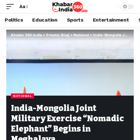
Aa
Politics
Education
Sports
Entertainment
Khabar 360 India
>
Private: Blog
>
National
>
India-Mongolia Joint Military Exercise “Nomadic Elephant” Begins in Meghalaya
NATIONAL
India-Mongolia Joint
Military Exercise “Nomadic
Elephant” Begins in
Meghalaya