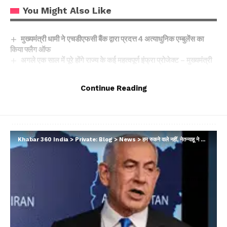
You Might Also Like
मुख्यमंत्री धामी ने एचडीएफसी बैंक द्वारा प्रदत्त 4 अत्याधुनिक एम्बुलेंस का
किया फ्लैग ऑफ
अगले एक साल में पूरे होंगे राज्य के कई महत्वपूर्ण इंफ्रा प्रोजेक्ट – मुख्यमंत्री
Y88 Casino No Deposit Bonus Codes For Free
Spins 2026
Continue Reading
Yoyo Casino Login App Sign Up
Winnende Wedden Sportcompetities Trucs
Khabar 360 India
>
Private: Blog
>
News
>
हम रुकने वाले नहीं, नेतन्याहू ने खाई जीत की कसम; हमले की बरसी पर गरजे इजरायली पीएम…
Facebook
Leave a comment