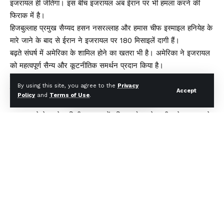
इजरायल ही जीतेगा। इस बीच इजरायल अब ईरान पर भी हमला करने की
फिराक में है।
हिजबुल्लाह प्रमुख सैय्यद हसन नसरल्लाह और हमास चीफ इस्माइल हनियेह के
मारे जाने के बाद से ईरान ने इजरायल पर 180 मिसाइलें दागी हैं।
बढ़ते संघर्ष में अमेरिका के शामिल होने का खतरा भी है। अमेरिका ने इजरायल
को महत्वपूर्ण सैन्य और कूटनीतिक समर्थन प्रदान किया है।
साथ ही अमेरिका के सहयोगी अरब देशों के भी इसमें कूदने का खतरा है, जिनके
By using this site, you agree to the
Privacy
यहां अमेरिकी सैनिक मौजूद हैं। सीरिया, इराक और यमन में ईरान के सहयोगी
Accept
Policy
and
Terms of Use
.
आतंकवादी समूह पहले ही इजरायल पर लंबी दूरी के हमलों में शामिल हो चुके हैं।
इजरायल ने बेरुत के दक्षिणी उपनगर में रविवार को हमले जारी रखे। यह हमले
लेबनान में हिजबुल्लाह के खिलाफ लड़ाई का हिस्सा हैं, जहां ईरान समर्थित इस
ग्रुप का ठिकाना है।
इजरायली सेना के मुताबिक उसने बेरुत में हिजबुल्लाह के आतंकी निशानों
हथियार रखने की जगहों पर हमले किया है। इसमें यह भी कहा गया है कि उसने
हिजबुल्लाह के इंटेलीजेंस हेडक्वॉर्टर पर भी हमला किया है।
वहीं, हिजबुल्लाह की तरफ से बताया गया है कि उसने हाइफा के दक्षिण में स्थित
मिलिट्री बेस को निशाना बनाया है। इजरायल का यह तीसरा सबसे बड़ा शहर है
जिस पर ‘फादी 1’ मिसाइल से हमला किया गया है।