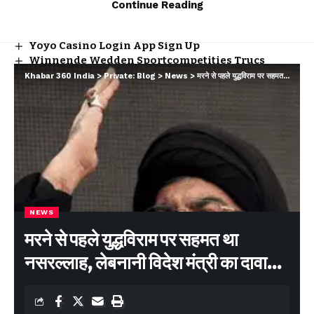
अगले एक साल में पूरे होंगे राज्य के कई महत्वपूर्ण इंफ्रा प्रोजेक्ट – मुख्यमंत्री
Continue Reading
Y88 Casino No Deposit Bonus Codes For Free
Spins 2026
Yoyo Casino Login App Sign Up
Winnende Wedden Sportcompetities Trucs
Khabar 360 India
>
Private: Blog
>
News
>
मरने से पहले युद्धविराम पर सहमत था नसरल्लाह, लेबनानी विदेश मंत्री का दावा…
Facebook
Leave a comment
NEWS
मरने से पहले युद्धविराम पर सहमत था
नसरल्लाह, लेबनानी विदेश मंत्री का दावा…