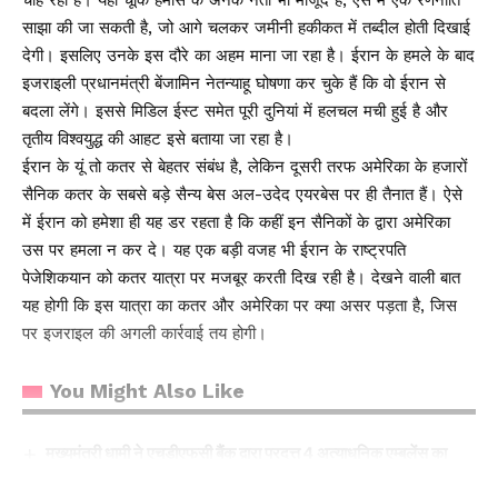
चाह रहा है। यहां चूंकि हमास के अनेक नेता भी मौजूद हैं, ऐसे में एक रणनीति
साझा की जा सकती है, जो आगे चलकर जमीनी हकीकत में तब्दील होती दिखाई
देगी। इसलिए उनके इस दौरे का अहम माना जा रहा है। ईरान के हमले के बाद
इजराइली प्रधानमंत्री बेंजामिन नेतन्याहू घोषणा कर चुके हैं कि वो ईरान से
बदला लेंगे। इससे मिडिल ईस्ट समेत पूरी दुनियां में हलचल मची हुई है और
तृतीय विश्वयुद्ध की आहट इसे बताया जा रहा है।
ईरान के यूं तो कतर से बेहतर संबंध है, लेकिन दूसरी तरफ अमेरिका के हजारों
सैनिक कतर के सबसे बड़े सैन्‍य बेस अल-उदेद एयरबेस पर ही तैनात हैं। ऐसे
में ईरान को हमेशा ही यह डर रहता है कि कहीं इन सैनिकों के द्वारा अमेरिका
उस पर हमला न कर दे। यह एक बड़ी वजह भी ईरान के राष्ट्रपति
पेजेशिकयान को कतर यात्रा पर मजबूर करती दिख रही है। देखने वाली बात
यह होगी कि इस यात्रा का कतर और अमेरिका पर क्या असर पड़ता है, जिस
पर इजराइल की अगली कार्रवाई तय होगी।
You Might Also Like
मुख्यमंत्री धामी ने एचडीएफसी बैंक द्वारा प्रदत्त 4 अत्याधुनिक एम्बुलेंस का
किया फ्लैग ऑफ