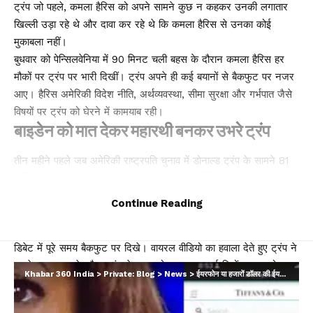
ट्रंप जो पहले, कमला हैरिस को अपने सामने कुछ न कहकर उनकी लगातार
खिल्ली उड़ा रहे थे और दावा कर रहे थे कि कमला हैरिस से उनका कोई
मुकाबला नहीं।
बुधवार को पेन्सिलवेनिया में 90 मिनट चली बहस के दौरान कमला हैरिस हर
मौकों पर ट्रंप पर भारी दिखीं। ट्रंप अपने ही कई बयानों से बैकफुट पर नजर
आए। हैरिस अमेरिकी विदेश नीति, अर्थव्यवस्था, सीमा सुरक्षा और गर्भपात जैसे
विषयों पर ट्रंप को घेरने में कामयाब रही।
बाइडेन को मात देकर महारथी बनकर उभरे ट्रंप
तीन महीने पहले जब अमेरिकी राष्ट्रपति चुनाव में डोनाल्ड ट्रंप के सामने 81
वर्षीय जो बाइडेन थे, तो उम्र का हवाला देते हुए अमेरिकियों और डेमोक्रेट
सांसदों तक ने बाइडेन को घेरा। 55 दिन पहले ट्रंप और बाइडेन अटलांटा में
Continue Reading
बहस के मंच से उतरे थे।
तब दुनिया ने देखा कि कैसे ट्रंप ने बाइडेन को चारों-खाने चित किया। बाइडेन
डिबेट में पूरे समय बैकफुट पर दिखे। वायरल वीडियो का हवाला देते हुए ट्रंप ने
बाइडेन पर बहस के दौरान ऊंघने का आरोप लगाया। कई दिनों तक आलोचना
Khabar 360 India
>
Private: Blog
>
News
>
ईयरफोन या हजारों डॉलर की ईयरिंग? ट्रंप से डिबेट में कमला ने कान में क्या पहना, सोशल मीडिया पर बहस…
झेलने के बाद हुआ यूं कि बाइडेन को अपनी दावेदारी खुद ही वापस लेनी पड़ी।
इस मुश्किल घड़ी में तब डेमोक्रेट ने उपराष्ट्रपति कमला हैरिस को ट्रंप के