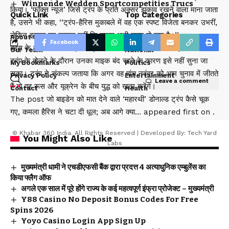
Winnende Wedden Sportcompetities Trucs
किया। ‘फॉक्स न्यूज’ जिसे ट्रंप के प्रति अक्सर झुकाव रखने वाला माना जाता
Quick Link
Top Categories
है, उसने भी कहा, ‘‘ट्रंप-हैरिस मुकाबले में वह एक स्पष्ट विजेता बनकर उभरीं,
लेकिन इसका यह मतलब नहीं कि चुनाव अभी खत्म हो गया है।’’
About Us
Uttarakhand
Facebook
बहस के दौरान हैरिस कई बार ट्रंप को बीच में टोकती नजर आईं। हालांकि
Our Team
National
ट्रंप के बोलने के दौरान उनका माइक बंद रहने के कारण इसे नहीं सुना जा
My Bookmarks
Politics
सका। ट्रंप ने संकल्प जताया कि अगर वह पांच नवंबर को आम चुनाव में जीतते
Privacy Policy
Entertainment
Leave a comment
हैं तो वह रूस और यूक्रेन के बीच युद्ध को खत्म करेंगे।
Contact
Health
The post जो बाइडेन को मात देने वाले ‘महारथी’ डोनाल्ड ट्रंप कैसे चूक
गए, कमला हैरिस ने चटा दी धूल; अब आगे क्या… appeared first on .
© Khabar 360 India. All Rights Reserved | Developed By:
Tech Yard
You Might Also Like
Labs
मुख्यमंत्री धामी ने एचडीएफसी बैंक द्वारा प्रदत्त 4 अत्याधुनिक एम्बुलेंस का
किया फ्लैग ऑफ
अगले एक साल में पूरे होंगे राज्य के कई महत्वपूर्ण इंफ्रा प्रोजेक्ट – मुख्यमंत्री
Y88 Casino No Deposit Bonus Codes For Free
Spins 2026
Yoyo Casino Login App Sign Up