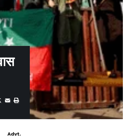
आवास
Advt.