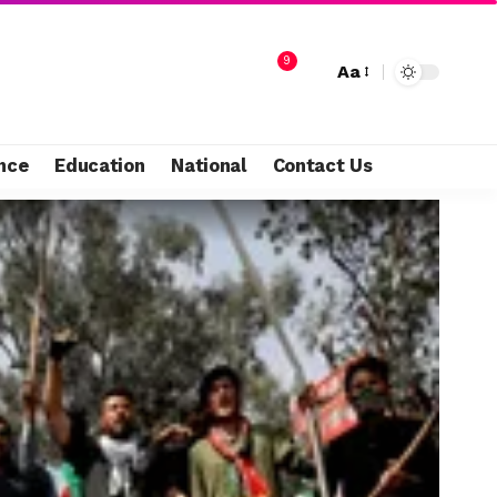
9
Aa
nce
Education
National
Contact Us