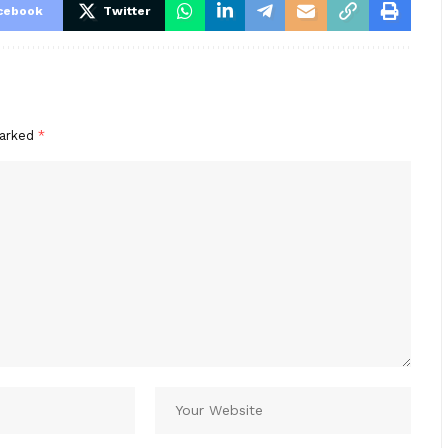
cebook
Twitter
marked
*