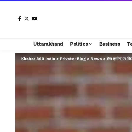
Uttarakhand
Politics
Business
T
Khabar 360 India
>
Private: Blog
>
News
>
शेख हसीना पर किड