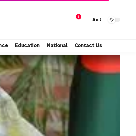
9
Aa
nce
Education
National
Contact Us