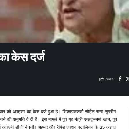
का केस दर्ज
Share
 बुधवार को अपहरण का केस दर्ज हुआ है। शिकायतकर्ता सोहैल राणा सुप्रीम
की अनुमति दे दी है। इस मामले में पूर्व गृह मंत्री असदुज्जमां खान, पूर्व
पूर्व आरएबी डीजी बेनजीर अहमद और रैपिड एक्शन बटालियन के 25 अज्ञात