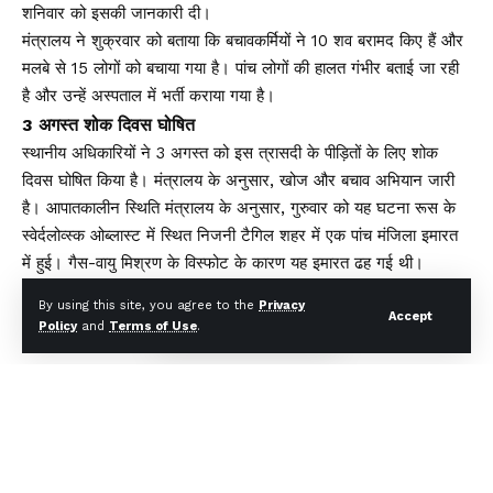
शनिवार को इसकी जानकारी दी।
मंत्रालय ने शुक्रवार को बताया कि बचावकर्मियों ने 10 शव बरामद किए हैं और
मलबे से 15 लोगों को बचाया गया है। पांच लोगों की हालत गंभीर बताई जा रही
है और उन्हें अस्पताल में भर्ती कराया गया है।
3 अगस्त शोक दिवस घोषित
स्थानीय अधिकारियों ने 3 अगस्त को इस त्रासदी के पीड़ितों के लिए शोक
दिवस घोषित किया है। मंत्रालय के अनुसार, खोज और बचाव अभियान जारी
है। आपातकालीन स्थिति मंत्रालय के अनुसार, गुरुवार को यह घटना रूस के
स्वेर्दलोव्स्क ओब्लास्ट में स्थित निजनी टैगिल शहर में एक पांच मंजिला इमारत
में हुई। गैस-वायु मिश्रण के विस्फोट के कारण यह इमारत ढह गई थी।
By using this site, you agree to the
Privacy
You Might Also Like
Accept
Policy
and
Terms of Use
.
मुख्यमंत्री धामी ने एचडीएफसी बैंक द्वारा प्रदत्त 4 अत्याधुनिक एम्बुलेंस का
किया फ्लैग ऑफ
अगले एक साल में पूरे होंगे राज्य के कई महत्वपूर्ण इंफ्रा प्रोजेक्ट – मुख्यमंत्री
Y88 Casino No Deposit Bonus Codes For Free
Spins 2026