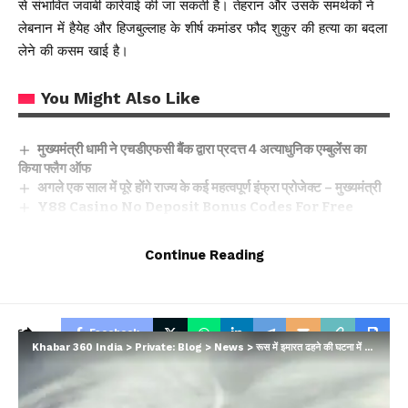
से संभावित जवाबी कार्रवाई की जा सकती है। तेहरान और उसके समर्थकों ने
लेबनान में हैयेह और हिजबुल्लाह के शीर्ष कमांडर फौद शुकुर की हत्या का बदला
लेने की कसम खाई है।
You Might Also Like
मुख्यमंत्री धामी ने एचडीएफसी बैंक द्वारा प्रदत्त 4 अत्याधुनिक एम्बुलेंस का
किया फ्लैग ऑफ
अगले एक साल में पूरे होंगे राज्य के कई महत्वपूर्ण इंफ्रा प्रोजेक्ट – मुख्यमंत्री
Y88 Casino No Deposit Bonus Codes For Free
Spins 2026
Yoyo Casino Login App Sign Up
Continue Reading
Winnende Wedden Sportcompetities Trucs
Facebook
Khabar 360 India
>
Private: Blog
>
News
>
रूस में इमारत ढहने की घटना में मृतकों की संख्या बढ़कर 10 हुई, आज शोक दिवस का ऐलान
Leave a comment