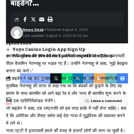
You Might Also Like
बाइडेन?…
मुख्यमंत्री धामी ने एचडीएफसी बैंक द्वारा प्रदत्त 4 अत्याधुनिक एम्बुलेंस का
किया फ्लैग ऑफ
News Desk
Published August 4, 2024
अगले एक साल में पूरे होंगे राज्य के कई महत्वपूर्ण इंफ्रा प्रोजेक्ट – मुख्यमंत्री
Last updated: August 4, 2024 12:02 pm
Y88 Casino No Deposit Bonus Codes For Free
Spins 2026
Yoyo Casino Login App Sign Up
Winnende Wedden Sportcompetities Trucs
हमास के मुखिया की हत्या को लेकर अमेरिकी राष्ट्रपति जो बाइडेन इजरायली
पीएम बेंजामिन नेतन्याहू पर भड़क गए हैं। उन्होंने नेतन्याहू से कहा, ‘मुझे बेवकूफ
बनाना बंद करो।’
जो बाइडेन ने यह बात गुरुवार को चैनल 12 न्यूज पर कही। जानकारी के
Facebook
मुताबिक नेतन्याहू की तरफ से कहा गया था कि बंधकों को छुड़ाने के लिए वह
हमास के साथ बातचीत को आगे बढ़ा रेह हं और जल्द ही बातचीत शुरू करने के
लिए एक प्रतिनिधिमंडल भेजेंगे।
Leave a comment
जो बाइडेन ने कहा, एक राष्ट्रपति को इस तरह हल्के में नहीं लेना चाहिए। बता
दें कि अमेरिका और मिस्र समेत कई देश गाजा में युद्धविराम की वकालत करने
में लगे थे।
गाजा पट्टी में इजरायली हमले की वजह से हजारों लोगों की जान जा चुकी है।