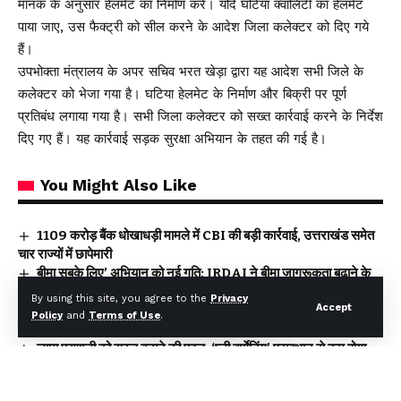
मानक के अनुसार हेलमेट का निर्माण करें। यदि घटिया क्वालिटी का हेलमेट
पाया जाए, उस फैक्ट्री को सील करने के आदेश जिला कलेक्टर को दिए गये
हैं।
उपभोक्ता मंत्रालय के अपर सचिव भरत खेड़ा द्वारा यह आदेश सभी जिले के
कलेक्टर को भेजा गया है। घटिया हेलमेट के निर्माण और बिक्री पर पूर्ण
प्रतिबंध लगाया गया है। सभी जिला कलेक्टर को सख्त कार्रवाई करने के निर्देश
दिए गए हैं। यह कार्रवाई सड़क सुरक्षा अभियान के तहत की गई है।
You Might Also Like
₹1109 करोड़ बैंक धोखाधड़ी मामले में CBI की बड़ी कार्रवाई, उत्तराखंड समेत
चार राज्यों में छापेमारी
बीमा सबके लिए’ अभियान को नई गति: IRDAI ने बीमा जागरूकता बढ़ाने के
लिए लॉन्च की कॉमिक बुक श्रृंखला
By using this site, you agree to the
Privacy
Accept
पश्चिम बंगाल में पहली बार भाजपा सरकार, शपथ ग्रहण समारोह में शामिल हुए
Policy
and
Terms of Use
.
सीएम धामी
न्याय प्रणाली को सरल बनाने की पहल, ‘प्ली बार्गेनिंग’ प्रावधान से कम होगा
अदालतों का बोझ
दिल्ली–देहरादून एक्सप्रेसवे पर 19 किमी एलिवेटेड रोड: इंजीनियरिंग का विश्व