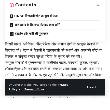
Contents
UNSC में स्थायी सीट का मुद्दा भी उठा
आतंकवाद के खिलाफ मिलकर काम करेंगे
बाइडेन और मोदी की मुलाकात
जिसमें भारत, अमेरिका, ऑस्ट्रेलिया और जापान देशों के प्रमुख नेताओं ने
शिरकत की। बैठक में नेताओं ने यूएनएससी की स्थायी और अस्थायी सीटों के
विस्तार से संयुक्त राष्ट्र सुरक्षा परिषद के सुधार की बात की।
‘संयुक्त घोषणा’ में यूएनएससी में प्रतिनिधि बढ़ाने, पारदर्शी, कुशल, प्रभावी,
लोकतांत्रिक और जवाबदेह बनाने की तत्काल आवश्यकता पर जोर दिया गया।
सभी ने आतंकवाद के खिलाफ एकजुट होने और समुद्री सुरक्षा पर जोर दिया।
उत्तर कोरिया द्वारा लगातार की जा रही मिसाइल परीक्षणों की कड़ी निंदा की और
By using this site, you agree to the
Privacy
इसे बड़ा खतरा बताया। उत्तर कोरिया ने हाल ही में मिसाइल परीक्षण से जापान
Accept
Policy
and
Terms of Use
.
समेत कई देशों की नींद उड़ा रखी है।
क्वाड शिखर सम्मेलन में भारत, अमेरिका, ऑस्ट्रेलिया और जापान ने संयुक्त
घोषणा में कहा, “वैश्विक और क्षेत्रीय भागीदारों के साथ, हम वैश्विक शांति,