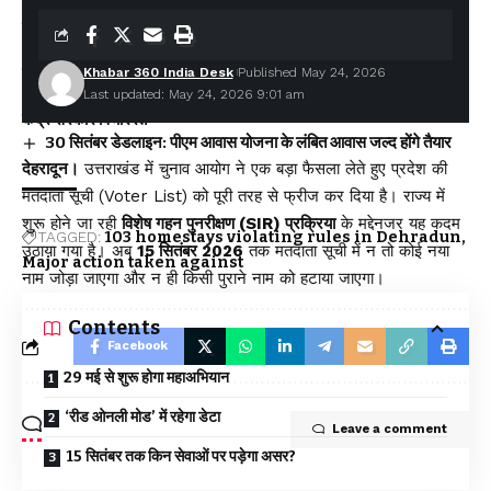
उत्तराखंड में बारिश का कहर: यमुनोत्री और बदरीनाथ हाईवे पर भूस्खलन, कई
मार्ग बंद; श्रद्धालु और यात्री फंसे
सीएम धामी ने दिए हाई अलर्ट के निर्देश, भारी वर्षा के मद्देनज़र सभी एजेंसियां रहें
चौकन्नी
Khabar 360 India Desk
Published May 24, 2026
उत्तराखंड को मिल सकती है बड़ी सौगात, EPFO के नए कार्यालय खोलने पर
Last updated: May 24, 2026 9:01 am
केंद्र सरकार विचाररत
30 सितंबर डेडलाइन: पीएम आवास योजना के लंबित आवास जल्द होंगे तैयार
देहरादून।
उत्तराखंड में चुनाव आयोग ने एक बड़ा फैसला लेते हुए प्रदेश की
मतदाता सूची (Voter List) को पूरी तरह से फ्रीज कर दिया है। राज्य में
शुरू होने जा रही
विशेष गहन पुनरीक्षण (SIR) प्रक्रिया
के मद्देनजर यह कदम
TAGGED:
103 homestays violating rules in Dehradun
उठाया गया है। अब
15 सितंबर 2026
तक मतदाता सूची में न तो कोई नया
Major action taken against
नाम जोड़ा जाएगा और न ही किसी पुराने नाम को हटाया जाएगा।
Contents
Facebook
29 मई से शुरू होगा महाअभियान
‘रीड ओनली मोड’ में रहेगा डेटा
Leave a comment
15 सितंबर तक किन सेवाओं पर पड़ेगा असर?