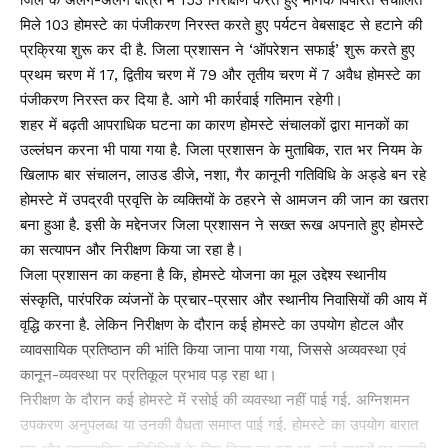
जिले के अलग-अलग क्षेत्रों में 153 निरीक्षण करते हुए मानक विपरित संचालित
मिले 103 होमस्टे का पंजीकरण निरस्त करते हुए पर्यटन वेबसाइट से हटाने की
प्रक्रिया शुरू कर दी है. जिला प्रशासन ने ‘ऑपरेशन सफाई’ शुरू करते हुए
प्रथम चरण में 17, द्वितीय चरण में 79 और तृतीय चरण में 7 अवैध होमस्टे का
पंजीकरण निरस्त कर दिया है. आगे भी कार्रवाई गतिमान रहेगी।
शहर में बढ़ती आपराधिक घटना का कारण होमस्टे संचालकों द्वारा मानकों का
उल्लंघन करना भी पाया गया है. जिला प्रशासन के मुताबिक, रात भर नियम के
खिलाफ बार संचालन, लाउड डीजे, नशा, गैर कानूनी गतिविधि के अड्डे बन रहे
होमस्टे में उपद्रवी प्रवृत्ति के व्यक्तियों के ठहरने से आमजन की जान का खतरा
बना हुआ है. इसी के मद्देनजर जिला प्रशासन ने सख्त रूख अपनाते हुए होमस्टे
का सत्यापन और निरीक्षण किया जा रहा है।
जिला प्रशासन का कहना है कि, होमस्टे योजना का मूल उद्देश्य स्थानीय
संस्कृति, पारंपरिक व्यंजनों के प्रचार-प्रसार और स्थानीय निवासियों की आय में
वृद्धि करना है. लेकिन निरीक्षण के दौरान कई होमस्टे का उपयोग होटल और
व्यावसायिक प्रतिष्ठान की भांति किया जाना पाया गया, जिससे अव्यवस्था एवं
कानून-व्यवस्था पर प्रतिकूल प्रभाव पड़ रहा था।
निरीक्षण के दौरान कई होमस्टे में रसोई की व्यवस्था नहीं पाई गई. अग्निशमन
उपकरण अनुपलब्ध या उनकी वैधता समाप्त पाई गई. होमस्टे का उपयोग बारात