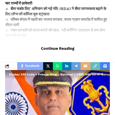
चार राज्यों में छापेमारी
बीमा सबके लिए’ अभियान को नई गति: IRDAI ने बीमा जागरूकता बढ़ाने के
लिए लॉन्च की कॉमिक बुक श्रृंखला
पश्चिम बंगाल में पहली बार भाजपा सरकार, शपथ ग्रहण समारोह में शामिल हुए
सीएम धामी
न्याय प्रणाली को सरल बनाने की पहल, ‘प्ली बार्गेनिंग’ प्रावधान से कम होगा
अदालतों का बोझ
दिल्ली–देहरादून एक्सप्रेसवे पर 19 किमी एलिवेटेड रोड: इंजीनियरिंग का विश्व
रिकॉर्ड, विकास और पर्यावरण का अनोखा संगम
Continue Reading
Facebook
Khabar 360 India
>
Private: Blog
>
National
>
कमोडोर अजय यादव बने नौसेना के बंगाल एरिया के प्रमुख
Leave a comment