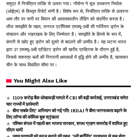
समुद्र में नियंत्रित तरीके से उतारा गया। नौसेना ने मूल उपकरण निर्माता
(ओईएम) से विस्तृत रिपोर्ट मांगी है। विशेष रूप से, नियंत्रित तरीके से उतारना
आम तौर पर पानी पर विमान की आपातकालीन लैंडिंग को संदर्भित करता है।
लीज समझौते के तहत, जनरल एटॉमिक्स एमक्यू-9बी सी गार्जियन ड्रोन के
संचालन और रखरखाव के लिए जिम्मेदार है। समझौते के हिस्से के रूप में,
कंपनी से खोए हुए ड्रोन को दूसरे से बदलने की उम्मीद है। यह घटना भारत
द्वारा 31 एमक्यू-9बी प्रीडेटर ड्रोन की खरीद प्रक्रिया के दौरान हुई है,
जिससे सशस्त्र बलों की निगरानी क्षमताओं में वृद्धि होने की उम्मीद है, खासकर
चीन के साथ विवादित सीमा पर।
You Might Also Like
₹1109 करोड़ बैंक धोखाधड़ी मामले में CBI की बड़ी कार्रवाई, उत्तराखंड समेत
चार राज्यों में छापेमारी
बीमा सबके लिए’ अभियान को नई गति: IRDAI ने बीमा जागरूकता बढ़ाने के
लिए लॉन्च की कॉमिक बुक श्रृंखला
पश्चिम बंगाल में पहली बार भाजपा सरकार, शपथ ग्रहण समारोह में शामिल हुए
सीएम धामी
न्याय प्रणाली को सरल बनाने की पहल, ‘प्ली बार्गेनिंग’ प्रावधान से कम होगा