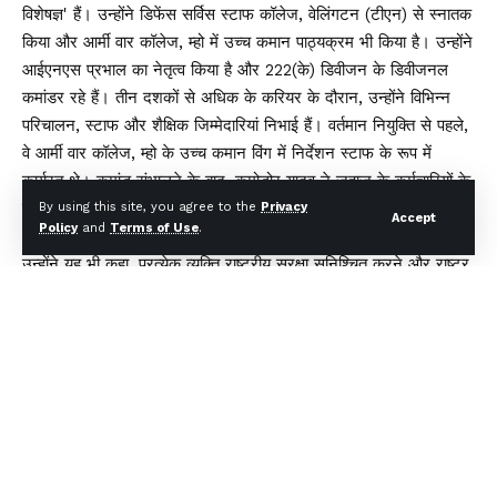
विशेषज्ञ' हैं। उन्होंने डिफेंस सर्विस स्टाफ कॉलेज, वेलिंगटन (टीएन) से स्नातक
किया और आर्मी वार कॉलेज, म्हो में उच्च कमान पाठ्यक्रम भी किया है। उन्होंने
आईएनएस प्रभाल का नेतृत्व किया है और 222(के) डिवीजन के डिवीजनल
कमांडर रहे हैं। तीन दशकों से अधिक के करियर के दौरान, उन्होंने विभिन्न
परिचालन, स्टाफ और शैक्षिक जिम्मेदारियां निभाई हैं। वर्तमान नियुक्ति से पहले,
वे आर्मी वार कॉलेज, म्हो के उच्च कमान विंग में निर्देशन स्टाफ के रूप में
कार्यरत थे। कमांड संभालने के बाद, कमोडोर यादव ने जहाज के कर्मचारियों के
साथ बातचीत की और उन्हें अच्छे कार्य जारी रखने तथा अनुशासन, ईमानदारी
By using this site, you agree to the
Privacy
Accept
Policy
and
Terms of Use
.
और व्यावसायिक क्षमता के सिद्धांतों के साथ संरेखित रहने के लिए प्रेरित किया।
उन्होंने यह भी कहा, प्रत्येक व्यक्ति राष्ट्रीय सुरक्षा सुनिश्चित करने और राष्ट्र
निर्माण में योगदान देने में एक महत्वपूर्ण भूमिका निभाता है।
You Might Also Like
₹1109 करोड़ बैंक धोखाधड़ी मामले में CBI की बड़ी कार्रवाई, उत्तराखंड समेत
चार राज्यों में छापेमारी
बीमा सबके लिए’ अभियान को नई गति: IRDAI ने बीमा जागरूकता बढ़ाने के
लिए लॉन्च की कॉमिक बुक श्रृंखला