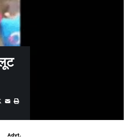
 लूट
Advt.