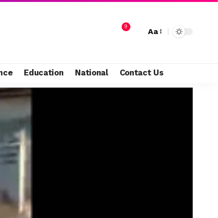
9
Aa
nce
Education
National
Contact Us