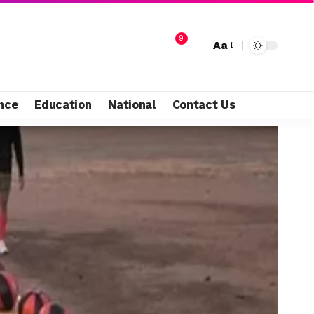
9
Aa
nce
Education
National
Contact Us