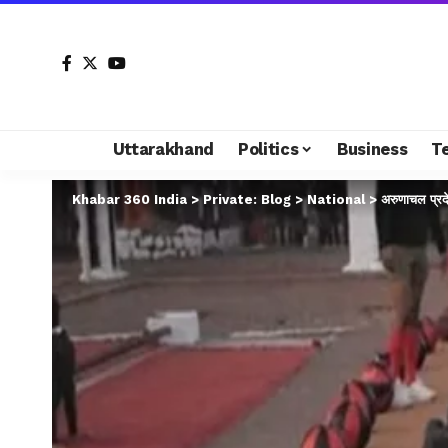
Uttarakhand
Politics
Business
T
Khabar 360 India
>
Private: Blog
>
National
>
अरुणाचल प्रदे