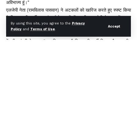
अविभाज्य हूं।"
एलजेपी नेता (रामविलास पासवान) ने अटकलों को खारिज करते हुए स्पष्ट किया
है कि, उनकी पार्टी झारखंड जैसे राज्यों में एनडीए सहयोगी के रूप में चुनाव
By using this site, you agree to the
Privacy
लड़ने के विरोध में नहीं है।
Accept
Policy
and
Terms of Use
.
चिराग पासवान बोले – ‘मैं गठबंधन धर्म का पालन करूंगा’
केंद्रीय मंत्री ने कहा, "वास्तविकता यह है कि हमारी पार्टी बिहार और राष्ट्रीय
स्तर पर भाजपा के साथ गठबंधन में है। इसलिए हम अपने गृह राज्य के साथ-
साथ राष्ट्रीय स्तर पर भी गठबंधन की राजनीति के सिद्धांतों का पालन करेंगे।
हालांकि झारखंड जैसे राज्यों में हमारा कोई औपचारिक संबंध नहीं है, लेकिन
इसका मतलब यह नहीं है कि हम वहां भाजपा के साथ गठबंधन का विरोध करते
हैं। अगर भाजपा और एनडीए के अन्य सहयोगी हमें शामिल करना चाहते हैं, तो
हम इसके लिए तैयार हैं।"
इस संदर्भ में उन्होंने अपने चाचा पशुपति पारस के बारे में टिप्पणी करते हुए कहा,
"उन्होंने (पारस) जनता का सारा समर्थन खो दिया है। लोकसभा चुनाव से पहले
भी वह सभी से मिल रहे थे। इस प्रयास से कोई लाभ नहीं हुआ है।"
You Might Also Like
Continue Reading