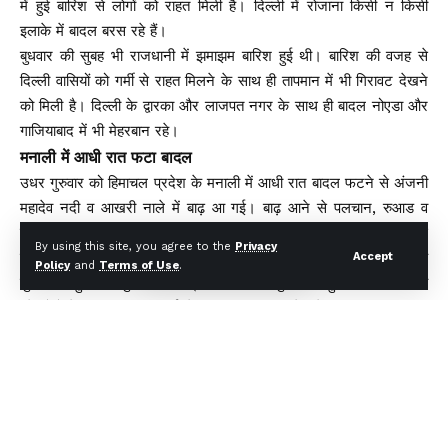
में हुई बारिश से लोगों को राहत मिली है। दिल्ली में रोजाना किसी न किसी
इलाके में बादल बरस रहे हैं।
बुधवार की सुबह भी राजधानी में झमाझम बारिश हुई थी। बारिश की वजह से
दिल्ली वासियों को गर्मी से राहत मिलने के साथ ही तापमान में भी गिरावट देखने
को मिली है। दिल्ली के द्वारका और लाजपत नगर के साथ ही बादल नोएडा और
गाजियाबाद में भी मेहरबान रहे।
मनाली में आधी रात फटा बादल
उधर गुरुवार को हिमाचल प्रदेश के मनाली में आधी रात बादल फटने से अंजनी
महादेव नदी व आखरी नाले में बाढ़ आ गई। बाढ़ आने से पलचान, रुआड व
कुलंग गांव में अफरा तफरी मच गई। नदी से आ रही भयंकर आवाज से हर कोई
By using this site, you agree to the
Privacy
सहम गया। बाढ़ से पलचान में दो घर बह गए हैं जबकि एक घर को आंशिक
Accept
Policy
and
Terms of Use
.
नुकसान पहुंचा है। पुल व पावर प्रोजेक्ट को भी नुकसान पहुंचा है। घरों में रह
रहे लोगों ने भागकर जान बचाई लेकिन घर बाढ़ की चपेट में आ गए।
उत्तर प्रदेश में मानसून ब्रेक लेकर फिर से हुआ सक्रिय
उत्तर प्रदेश में भी मानसून ब्रेक लेकर अब फिर से सक्रिय हो गया है। अगले
कुछ घंटे के भीतर यूपी के तमाम जिलों में बादल फिर से बरसेंगे और मौसम
सुहावना होगा। मानसून एक्टिव होने के बाद प्रदेश के कई जिलों में अच्छी
बारिश का अनुमान जताया गया है।