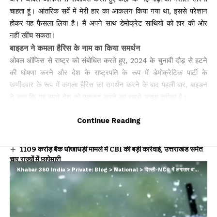
चाहता हूं। आंतरिक सर्वे में मेरी हार का आकलन किया गया था, इससे परेशान
होकर यह फैसला लिया है। मैं अपने साथ डेमोक्रेट साथियों को हार की ओर
नहीं खींच सकता।
बाइडन ने कमला हैरिस के नाम का किया समर्थन
ओवल ऑफिस से राष्ट्र को संबोधित करते हुए, 2024 के चुनावी दौड़ से हटने
की घोषणा करने और देश के राष्ट्रपति के रूप में डेमोक्रेटिक पार्टी के
उम्मीदवार के रूप में कमला हैरिस का समर्थन करने के बाद पहली बार, बाइडन
ने कहा कि यह हमारे देश को एकजुट करने का सबसे अच्छा तरीका है।
Continue Reading
You Might Also Like
₹1109 करोड़ बैंक धोखाधड़ी मामले में CBI की बड़ी कार्रवाई, उत्तराखंड समेत
चार राज्यों में छापेमारी
बीमा सबके लिए’ अभियान को नई गति: IRDAI ने बीमा जागरूकता बढ़ाने के
Khabar 360 India
>
Private: Blog
>
National
>
दिल्ली-NCR में लगातार बारिश, महाराष्ट्र में नदियां उफान पर; यूपी-उत्तराखंड में मौसम विभाग ने जारी की चेतावनी
लिए लॉन्च की कॉमिक बुक श्रृंखला
पश्चिम बंगाल में पहली बार भाजपा सरकार, शपथ ग्रहण समारोह में शामिल हुए
सीएम धामी
न्याय प्रणाली को सरल बनाने की पहल, ‘प्ली बार्गेनिंग’ प्रावधान से कम होगा