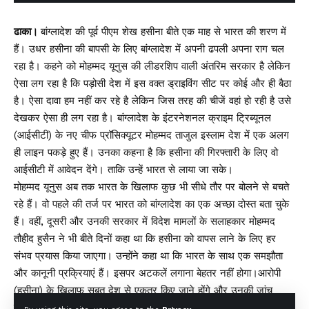
ढाका।
बांग्लादेश की पूर्व पीएम शेख हसीना बीते एक माह से भारत की शरण में
हैं। उधर हसीना की बापसी के लिए बांग्लादेश में अपनी ढपली अपना राग चल
रहा है। कहने को मोहम्‍मद यूनुस की लीडरशिप वाली अंतरिम सरकार है लेकिन
ऐसा लग रहा है कि पड़ोसी देश में इस वक्‍त ड्राइविंग सीट पर कोई और ही बैठा
है। ऐसा दावा हम नहीं कर रहे है लेकिन जिस तरह की चीजें वहां हो रही है उसे
देखकर ऐसा ही लग रहा है। बांग्लादेश के इंटरनेशनल क्राइम ट्रिब्‍यूनल
(आईसीटी) के नए चीफ प्रॉसिक्‍यूटर मोहम्मद ताजुल इस्लाम देश में एक अलग
ही लाइन पकड़े हुए हैं। उनका कहना है कि हसीना की गिरफ्तारी के लिए वो
आईसीटी में आवेदन देंगे। ताकि उन्‍हें भारत से लाया जा सके।
मोहम्‍मद यूनुस अब तक भारत के खिलाफ कुछ भी सीधे तौर पर बोलने से बचते
रहे हैं। वो पहले की तर्ज पर भारत को बांग्‍लादेश का एक अच्‍छा दोस्‍त बता चुके
हैं। वहीं, दूसरी और उनकी सरकार में विदेश मामलों के सलाहकार मोहम्मद
तौहीद हुसैन ने भी बीते दिनों कहा था कि हसीना को वापस लाने के लिए हर
संभव प्रयास किया जाएगा। उन्‍होंने कहा था कि भारत के साथ एक समझौता
और कानूनी प्रक्रियाएं हैं। इसपर अटकलें लगाना बेहतर नहीं होगा।आरोपी
(हसीना) के खिलाफ सबूत देश से एकत्र किए जाने होंगे और उनकी जांच
करना होगा और जो चुनौतीपूर्ण और बड़ा काम है। ऐसा माना जाता है कि