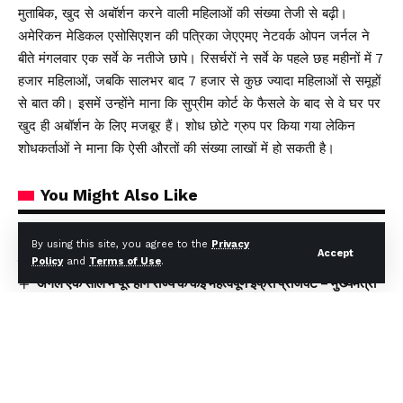
मुताबिक, खुद से अबॉर्शन करने वाली महिलाओं की संख्या तेजी से बढ़ी।
अमेरिकन मेडिकल एसोसिएशन की पत्रिका जेएएमए नेटवर्क ओपन जर्नल ने
बीते मंगलवार एक सर्वे के नतीजे छापे। रिसर्चरों ने सर्वे के पहले छह महीनों में 7
हजार महिलाओं, जबकि सालभर बाद 7 हजार से कुछ ज्यादा महिलाओं से समूहों
से बात की। इसमें उन्होंने माना कि सुप्रीम कोर्ट के फैसले के बाद से वे घर पर
खुद ही अबॉर्शन के लिए मजबूर हैं। शोध छोटे ग्रुप पर किया गया लेकिन
शोधकर्ताओं ने माना कि ऐसी औरतों की संख्या लाखों में हो सकती है।
You Might Also Like
मुख्यमंत्री धामी ने एचडीएफसी बैंक द्वारा प्रदत्त 4 अत्याधुनिक एम्बुलेंस का
By using this site, you agree to the
Privacy
Accept
Policy
and
Terms of Use
.
किया फ्लैग ऑफ
अगले एक साल में पूरे होंगे राज्य के कई महत्वपूर्ण इंफ्रा प्रोजेक्ट – मुख्यमंत्री
Y88 Casino No Deposit Bonus Codes For Free
Spins 2026
Yoyo Casino Login App Sign Up
Winnende Wedden Sportcompetities Trucs