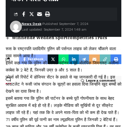
मुख्यमंत्री धामी ने एचडीएफसी बैंक द्वारा प्रदत्त 4 अत्याधुनिक एम्बुलेंस का
किया फ्लैग ऑफ
अगले एक साल में पूरे होंगे राज्य के कई महत्वपूर्ण इंफ्रा प्रोजेक्ट – मुख्यमंत्री
Y88 Casino No Deposit Bonus Codes For Free
News Desk
Published September 7, 2024
Spins 2026
Last updated: September 7, 2024 1:48 am
Yoyo Casino Login App Sign Up
Winnende Wedden Sportcompetities Trucs
रूस के राष्ट्रपति व्लादिमीर पुतिन की पर्सनल लाइफ को लेकर चौंकाने वाला
दावा सामने आया है।
Facebook
इसमें कहा गया कि पुतिन की कथित पार्टनर व पूर्व ओलंपिक जिमनास्ट अलीना
काबेवा के 2 बेटे हैं, जिनकी उम्र 9 और 5 साल है।
फोर्ब्स की रिपोर्ट में डोजियर सेंटर के हवाले से यह जानकारी दी गई है। इस
Leave a comment
आउटलेट ने रूसी जांच संगठन के सूत्रों का हवाला दिया जिन्होंने खुद बच्चों को
देखने का दावा किया है।
इसमें बताया गया कि पुतिन की पार्टनर के बच्चे पूरी गोपनीयता के साथ बेहद
सुरक्षित आवास में बड़े हो रहे हैं। लड़के मीडिया की सुर्खियों से दूर सीक्रेट
लाइफ जी रहे हैं। यहां तक कि वे अपने माता-पिता को भी कम ही देख पाते हैं।
71 वर्षीय पुतिन की पूर्व पत्नी का नाम ल्यूडमिला पुतिन है जिनकी 2 बेटियां हैं।
39 साल की मारिया और 38 वर्षी कतेरीना के रूसी राष्ट्रपति पिता हैं। वह खुद