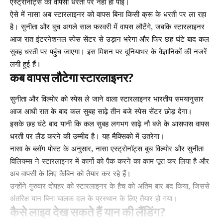
एस्ट्रोनॉट्स की वापसी धरती पर नहीं हो पाई।
ऐसे में नासा अब स्टारलाइनर को वापस बिना किसी क्रू के धरती पर ला रहा
है। सुनीता और बुच अगले साल फरवरी में वापस लौटेंगे, जबकि स्टारलाइनर
आज रात इंटरनेशनल स्पेस सेंटर से उड़ान भरेगा और फिर छह घंटे बाद कल
सुबह धरती पर पहुंच जाएगा। इस मिशन पर दुनियाभर के वैज्ञानिकों की नजरें
लगी हुई हैं।
कब वापस लौटेगा स्टारलाइनर?
सुनीता और विल्मोर को स्पेस ले जाने वाला स्टारलाइनर भारतीय समयानुसार
आज आधी रात के बाद कल सुबह साढ़े तीन बजे स्पेस सेंटर छोड़ देगा।
इसके छह घंटे बाद यानी कि कल सुबह लगभग साढ़े नौ बजे के आसपास वापस
धरती पर लैंड करने की उम्मीद है। यह मैक्सिको में उतरेगा।
नासा के ब्लॉग पोस्ट के अनुसार, नासा एस्ट्रोनॉट्स बुच विल्मोर और सुनीता
विलियम्स ने स्टारलाइनर में कार्गो को पैक करने का काम पूरा कर लिया है और
अब वापसी के लिए कैबिन को तैयार कर रहे हैं।
उन्होंने गुरुवार दोपहर को स्टारलाइनर के हैच को अंतिम बार बंद किया, जिससे
अंतरिक्ष यान बिना चालक दल के प्रस्थान के लिए तैयार हो गया।
कैसे लाइव देख सकते हैं यान की लैंडिंग?