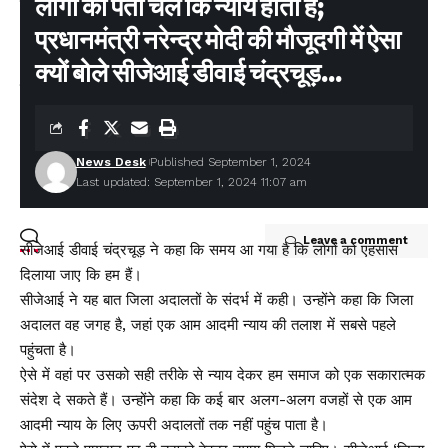
लोगों को पता चले कि न्याय होता है;
सीएम धामी
न्याय प्रणाली को सरल बनाने की पहल, ‘प्ली बार्गेनिंग’ प्रावधान से कम होगा
प्रधानमंत्री नरेन्द्र मोदी की मौजूदगी में ऐसा
अदालतों का बोझ
क्यों बोले सीजेआई डीवाई चंद्रचूड़…
दिल्ली–देहरादून एक्सप्रेसवे पर 19 किमी एलिवेटेड रोड: इंजीनियरिंग का विश्व
रिकॉर्ड, विकास और पर्यावरण का अनोखा संगम
News Desk
Published September 1, 2024
Facebook
Last updated: September 1, 2024 11:07 am
Leave a comment
सीजेआई डीवाई चंद्रचूड़ ने कहा कि समय आ गया है कि लोगों को एहसास
दिलाया जाए कि हम हैं।
सीजेआई ने यह बात जिला अदालतों के संदर्भ में कही। उन्होंने कहा कि जिला
अदालत वह जगह है, जहां एक आम आदमी न्याय की तलाश में सबसे पहले
पहुंचता है।
ऐसे में वहां पर उसको सही तरीके से न्याय देकर हम समाज को एक सकारात्मक
संदेश दे सकते हैं। उन्होंने कहा कि कई बार अलग-अलग वजहों से एक आम
आदमी न्याय के लिए ऊपरी अदालतों तक नहीं पहुंच पाता है।