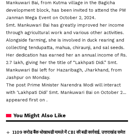
Mankuwari Bai, from Kutma village in the Bagicha
development block, has been invited to attend the PM
Janman Mega Event on October 2, 2024.
Smt. Mankuwari Bai has greatly improved her income
through agricultural work and various other activities.
Alongside farming, she is involved in duck rearing and
collecting tendupatta, mahua, chiraunji, and sal seeds.
Her dedication has earned her an annual income of Rs.
2.7 lakh, giving her the title of “Lakhpati Didi.” Smt.
Mankuwari Bai left for Hazaribagh, Jharkhand, from
Jashpur on Monday.
The post Prime Minister Narendra Modi will interact
with ‘Lakhpati Didi’ Smt. Mankuwari Bai on October 2…
appeared first on .
You Might Also Like
₹1109 करोड़ बैंक धोखाधड़ी मामले में CBI की बड़ी कार्रवाई, उत्तराखंड समेत