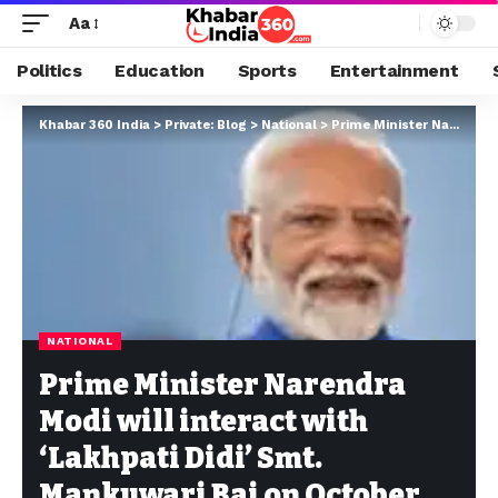
Aa
Politics
Education
Sports
Entertainment
Khabar 360 India
>
Private: Blog
>
National
>
Prime Minister Narendra Modi will interact with ‘Lakhpati Didi’ Smt. Mankuwari Bai on October 2…
NATIONAL
Prime Minister Narendra
Modi will interact with
‘Lakhpati Didi’ Smt.
Mankuwari Bai on October