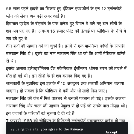
56 साल पहले हादसे का शिकार हुए इंडियन एयरफोर्स के एन-12 ट्रांसपोर्ट
प्लेन को लेकर अब बड़ी खबर आई है।
हिमाचल प्रदेश के रोहतांग के पास क्रैश हुए विमान में मारे गए चार लोगों के
शव अब पाए गए हैं। लगभग 16 हजार फीट की ऊंचाई पर ग्लेशियर के नीचे ये
शव दबे हुए थे।
तीन शवों की पहचान की जा चुकी है। इनमें से एक पायनियर कॉर्प्स के सिपाही
मलखान सिंह थे। दूसरे का नाम नारायण सिंह था जो कि आर्मी मेडिकल कॉर्प्स
से थे।
इसके अलावा इलेक्ट्रॉनिक्स ऐंड मकैनिकल इंजीनयर थॉमस चरन की हादसे में
मौत हो गई थी। इन तीनों के ही शव बरामद किए गए हैं।
जानकारी के मुताबिक इस इलाके में 10 अक्टूबर तक तलाशी अभियान चलाया
जाएगा। हो सकता है कि ग्लेशियर में दबी और भी लाशें मिल जाएं।
मलखान सिंह की जेब में मिले वाउचर से उनकी पहचान हो पाई। इसके अलावा
नारायण सिंह और चरन की पहचान पेबुक्स से हो पाई जो उनके पास मौजूद थी।
इन जवानों के परिवारों को सूचना दे दी गई है।
7 फरवरी 1968 को सोवियत के मिलिट्र्री ट्रांसपोर्ट एयरक्राफ् क्रैश हो गया
था। इसके मलबे को 2003 में सबसे पहले देखा गया। इसके बाद 2019 में
By using this site, you agree to the
Privacy
Accept