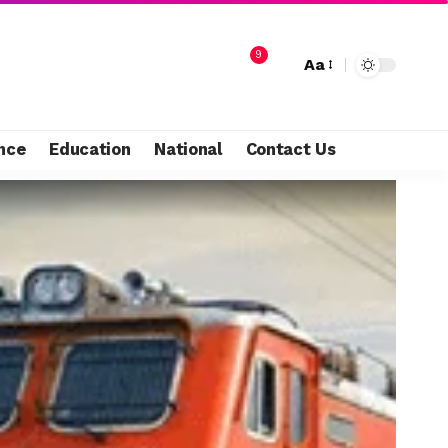
9
Aa
nce
Education
National
Contact Us