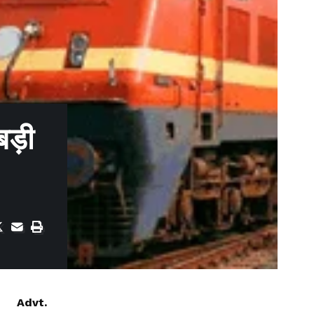
बड़ी
Advt.