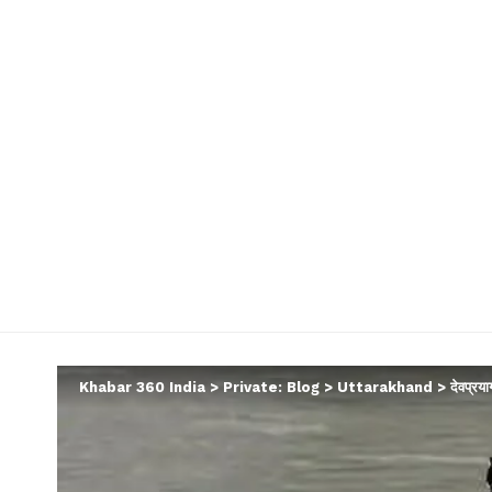
Khabar 360 India
>
Private: Blog
>
Uttarakhand
>
देवप्रया