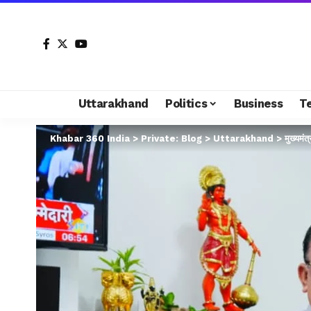
Uttarakhand
Politics
Business
T
Khabar 360 India
>
Private: Blog
>
Uttarakhand
>
मुख्यमंत