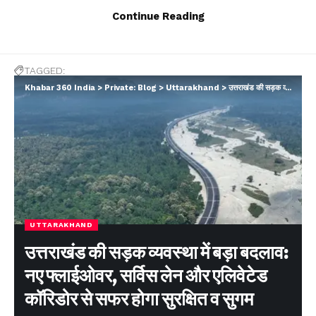
की सकुशल वापसी
Continue Reading
TAGGED:
about donations and offerings at Badrinath Dham;
Khabar 360 India
>
Private: Blog
>
Uttarakhand
>
उत्तराखंड की सड़क व्यवस्था में बड़ा बदलाव: नए फ्लाईओवर, सर्विस लेन और एलिवेटेड कॉरिडोर से सफर होगा सुरक्षित व सुगम
high-level inquiry committee constituted.
Strict action taken regarding complaints
Facebook
UTTARAKHAND
Leave a comment
उत्तराखंड की सड़क व्यवस्था में बड़ा बदलाव:
नए फ्लाईओवर, सर्विस लेन और एलिवेटेड
कॉरिडोर से सफर होगा सुरक्षित व सुगम