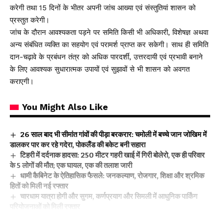
करेगी तथा 15 दिनों के भीतर अपनी जांच आख्या एवं संस्तुतियां शासन को
प्रस्तुत करेगी।
जांच के दौरान आवश्यकता पड़ने पर समिति किसी भी अधिकारी, विशेषज्ञ अथवा
अन्य संबंधित व्यक्ति का सहयोग एवं परामर्श प्राप्त कर सकेगी। साथ ही समिति
दान-चढ़ावे के प्रबंधन तंत्र को अधिक पारदर्शी, उत्तरदायी एवं प्रभावी बनाने
के लिए आवश्यक सुधारात्मक उपायों एवं सुझावों से भी शासन को अवगत
कराएगी।
You Might Also Like
26 साल बाद भी सीमांत गांवों की पीड़ा बरकरार: चमोली में बच्चे जान जोखिम में
डालकर पार कर रहे गदेरा, पोकलैंड की बकेट बनी सहारा
टिहरी में दर्दनाक हादसा: 250 मीटर गहरी खाई में गिरी बोलेरो, एक ही परिवार
के 5 लोगों की मौत; एक घायल, एक की तलाश जारी
धामी कैबिनेट के ऐतिहासिक फैसले: जनकल्याण, रोजगार, शिक्षा और श्रमिक
हितों को मिली नई रफ्तार
चारधाम यात्रा होगी और सुगम, कर्णप्रयाग और सिमली में आधुनिक पार्किंग
परियोजनाओं को मिली रफ्तार
श्रद्धा, सुरक्षा और सुगमता का संगम: कांवड़ यात्रा में 2.19 करोड़ श्रद्धालुओं