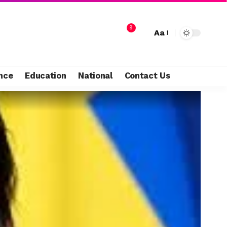
9
Aa
nce
Education
National
Contact Us