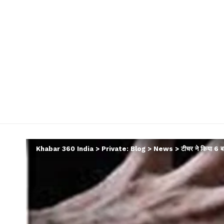
Khabar 360 India
>
Private: Blog
>
News
>
टीचर ने किया 6 बच