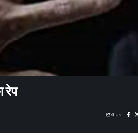
 रेप
Share