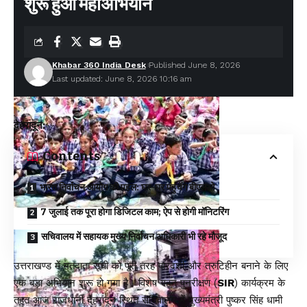
शुरू हुआ महाअभियान
Khabar 360 India Desk
Published June 8, 2026
Last updated: June 8, 2026 10:16 am
देहरादून:
Contents
भारत निर्वाचन आयोग की पहल: घर-घर पहुंचेंगे बीएलओ
7 जुलाई तक पूरा होगा डिजिटल काम; ऐप से होगी मॉनिटरिंग
सचिवालय में सहायक मुख्य निर्वाचन अधिकारी भी रहे मौजूद
उत्तराखण्ड में मतदाता सूची को पूरी तरह पारदर्शी और त्रुटिहीन बनाने के लिए
एक बड़ा अभियान शुरू हो गया है। विशेष गहन पुनरीक्षण (
SIR
) कार्यक्रम के
तहत आज राजधानी देहरादून स्थित सचिवालय में मुख्यमंत्री पुष्कर सिंह धामी