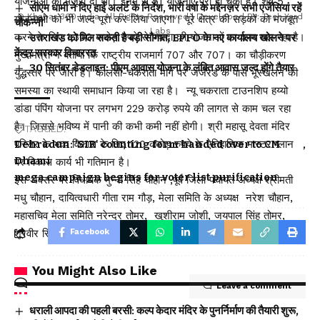
योजनाओं को मंजूरी दी थी। इनमें से 51 योजनाएं पूरी हो चुकी हैं। शेष 5
सीएम धामी ने दिए हाई अलर्ट के निर्देश, भारी वर्षा के मद्देनज़र सभी एजेंसियां रहें
© Khabar 360 India. All Rights Reserved | Developed By:
Tech Yard
योजनाओ को भी जल्द पूरा कर लिया जाएगा। पूरे क्षेत्र की सड़कों को मजबूत
चौकन्नी
Labs
करने के लिए 1,300 करोड़ रुपये से ज्यादा की योजनाओं पर काम चल रहा है।
उत्तराखंड को मिल सकती है बड़ी सौगात, EPFO के नए कार्यालय खोलने पर
केंद्र सरकार विचाररत
मुख्यमंत्री ने बताया कि राष्ट्रीय राजमार्ग 707 और 707। का चौड़ीकरण
30 सितंबर डेडलाइन: पीएम आवास योजना के लंबित आवास जल्द होंगे तैयार
युद्धस्तर पर जारी है। कालसी-चकराता मार्ग पर जजरेड के पास भूस्खलन की
समस्या का स्थायी समाधान किया जा रहा है। न्यू चकराता टाउनशिप हय्यो
डांडा पंपिंग योजना पर लगभग 229 करोड़ रुपये की लागत से काम चल रहा
है। जिससे भविष्य में पानी की कभी कमी नहीं होगी। श्री महासू देवता मंदिर
TAGGED:
परिसर के भव्य विकास के लिए 120 करोड़ रुपये के ऐतिहासिक मास्टर प्लान
Dehradun: 'SIR' counting form handed over to CM
Dhami
पर विकास कार्य भी गतिमान है।
mega campaign begins for voter list purification
इस अवसर पर विधायक मुन्ना सिंह चौहान ,पूर्व जिला पंचायत अध्यक्ष श्रीमती
मधु चौहान, दायित्वधारी गीता राम गौड़, मेला समिति के अध्यक्ष नरेश चौहान,
महासचिव मेला समिति नरेन्द्र तोमर, खुशीराम जोशी, जयपाल सिंह तोमर,
शूरवीर सिंह तोमर, बलवीर सिंह नेगी एवं अन्य लोग मौजूद रहे।
Facebook
You Might Also Like
Leave a comment
धराली आपदा की पहली बरसी: कल्प केदार मंदिर के पुनर्निर्माण की तैयारी शुरू,