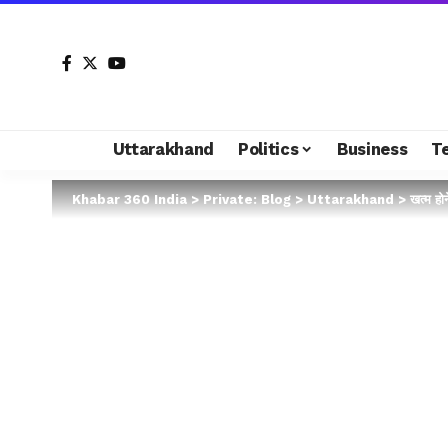
Uttarakhand
Politics
Business
T
Khabar 360 India
>
Private: Blog
>
Uttarakhand
>
खत्म हो