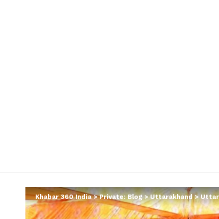
Khabar 360 India
>
Private: Blog
>
Uttarakhand
>
Uttara