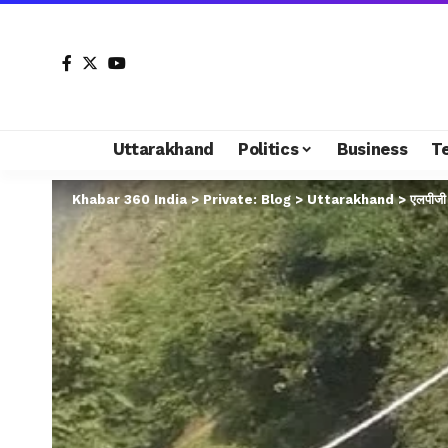
Uttarakhand
Politics
Business
T
Khabar 360 India
>
Private: Blog
>
Uttarakhand
>
एलपीजी