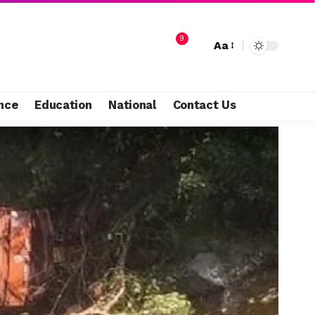
9
Aa
nce
Education
National
Contact Us