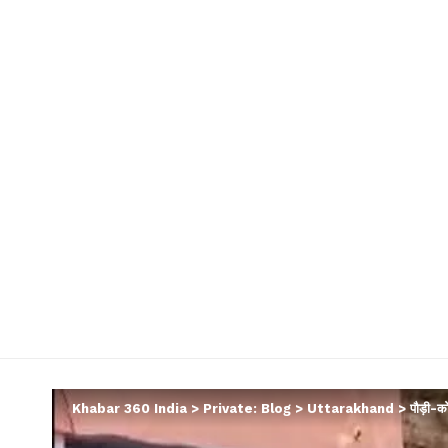
Khabar 360 India
>
Private: Blog
>
Uttarakhand
>
पौड़ी-क