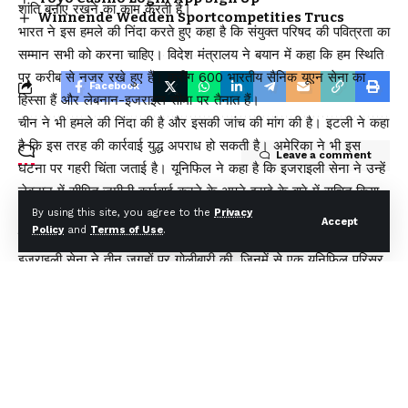
शांति बनाए रखने का काम करती है।
Winnende Wedden Sportcompetities Trucs
भारत ने इस हमले की निंदा करते हुए कहा है कि संयुक्त परिषद की पवित्रता का
सम्मान सभी को करना चाहिए। विदेश मंत्रालय ने बयान में कहा कि हम स्थिति
पर करीब से नजर रखे हुए हैं। करीग 600 भारतीय सैनिक यूएन सेना का
Facebook
हिस्सा हैं और लेबनान-इजराइल सीमा पर तैनात हैं।
चीन ने भी हमले की निंदा की है और इसकी जांच की मांग की है। इटली ने कहा
है कि इस तरह की कार्रवाई युद्ध अपराध हो सकती है। अमेरिका ने भी इस
Leave a comment
घटना पर गहरी चिंता जताई है। यूनिफिल ने कहा है कि इजराइली सेना ने उन्हें
लेबनान में सीमित जमीनी कार्रवाई करने के अपने इरादे के बारे में सूचित किया
था। यूनिफिल ने सभी पक्षों से तनाव कम करने का आग्रह किया है।यह घटना
By using this site, you agree to the
Privacy
Accept
Policy
and
Terms of Use
.
इजराइल और लेबनान स्थित हिज्बुल्लाह के बीच चल रहे संषर्घ के बीच हुई है।
इजराइली सेना ने तीन जगहों पर गोलीबारी की, जिनमें से एक यूनिफिल परिसर
भी था।
You Might Also Like
मुख्यमंत्री धामी ने एचडीएफसी बैंक द्वारा प्रदत्त 4 अत्याधुनिक एम्बुलेंस का
किया फ्लैग ऑफ