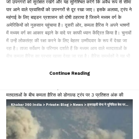
जो उपनगरों को सुरक्षित रखेंगे और यह सुनिश्चित करेंगे कि अवैध रूप से सीमा
पार आने वाले प्रवासियों को उपनगरों से दूर रखा जाए। इसके अलावा, ट्रंप ने
महंगाई के लिए बाइडन प्रशासन को दोषी ठहराया है जिसने मध्यम वर्ग के
अमेरिकियों को नुकसान पहुंचाया है। दूसरी ओर, कमला हैरिस ने अपने भाषणों
में मध्यम वर्ग का आकार बढ़ाने के वादे पर काफी ध्यान केंद्रित किया है। चुनावों
में उन्हें लोकतंत्र की रक्षा करने के लिए बेहतर उम्मीदवार के रूप में देखा जा
रहा है। ताजा सर्वेक्षण के परिणाम दर्शाते हैं कि मध्यम आय वाले मतदाताओं के
बीच कमला हैरिस का प्रभाव खासा देखा जा रहा है। हैरिस समर्थकों ने यह भी
कहा कि राष्ट्रपति पद की उम्मीदवार बनने से पहले उन्होंने उन पर ज्यादा ध्यान
नहीं दिया था, लेकिन जैसे-जैसे उन्हें कमला के बारे में अधिक पता चला, वे
Continue Reading
उनके और अधिक समर्थक हो गए।
हम आपको बता दें कि 4-7 अक्टूबर को किए गए छह सर्वेक्षणों में पंजीकृत
मतदाताओं के बीच कमला हैरिस को डोनाल्ड ट्रंप पर 3 प्रतिशत अंक की
मामूली बढ़त दिखाई गई। कमला हैरिस को कुल मिलाकर 46 फीसदी और ट्रंप
Khabar 360 India
>
Private: Blog
>
News
>
इजराइली सेना ने यूनिफिल बेस पर किया हमला, भारत ने की निंदा
को 43 फीसदी मत मिले। हालांकि चुनाव जीतने के लिए युद्ध के सात मैदानों-
एरिजोना, मिशिगन, पेंसिल्वेनिया, उत्तरी कैरोलिना, नेवादा, विस्कॉन्सिन और
जॉर्जिया में बढ़त हासिल करनी होगी। फिलहाल यहां दोनों उम्मीदवारों के बीच
कड़ी प्रतिस्पर्धा दिखाई दे रही है। इसके अलावा एक बात और देखने को मिल