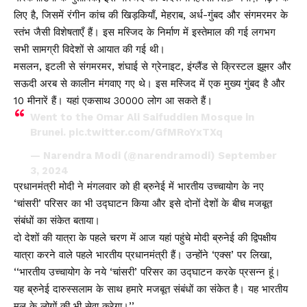
लिए है, जिसमें रंगीन कांच की खिड़कियाँ, मेहराब, अर्ध-गुंबद और संगमरमर के
स्तंभ जैसी विशेषताएँ हैं। इस मस्जिद के निर्माण में इस्तेमाल की गई लगभग
सभी सामग्री विदेशों से आयात की गई थी।
मसलन, इटली से संगमरमर, शंघाई से ग्रेनाइट, इंग्लैंड से क्रिस्टल झूमर और
सऊदी अरब से कालीन मंगवाए गए थे। इस मस्जिद में एक मुख्य गुंबद है और
10 मीनारें हैं। यहां एकसाथ 30000 लोग आ सकते हैं।
Went to the Omar Ali Saifuddien Mosque in
Brunei.
pic.twitter.com/GfMRoYxTXq
— Narendra Modi (@narendramodi)
September
3, 2024
प्रधानमंत्री मोदी ने मंगलवार को ही ब्रुनेई में भारतीय उच्चायोग के नए
‘चांसरी’ परिसर का भी उद्घाटन किया और इसे दोनों देशों के बीच मजबूत
संबंधों का संकेत बताया।
दो देशों की यात्रा के पहले चरण में आज यहां पहुंचे मोदी ब्रुनेई की द्विपक्षीय
यात्रा करने वाले पहले भारतीय प्रधानमंत्री हैं। उन्होंने ‘एक्स’ पर लिखा,
‘‘भारतीय उच्चायोग के नये ‘चांसरी’ परिसर का उद्घाटन करके प्रसन्न हूं।
यह ब्रुनेई दारुस्सलाम के साथ हमारे मजबूत संबंधों का संकेत है। यह भारतीय
मूल के लोगों की भी सेवा करेगा।’’