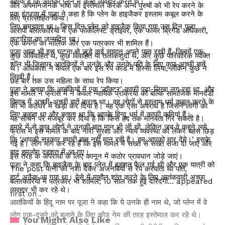
बताया है कि आतंकी प्लेन में कैसा व्यवहार करते थे।
और अपमानजनक भाषा का इस्तेमाल करके अन्य पुरुषों को भी रेप करने के
एक इंटरव्यू में पूजा ने कहा है कि प्लेन के हाइजैकर इस्लाम कबूल करने के
लिए प्रोत्साहित किया।
लिए समझाता था। जिस दिन प्लेन को हाइजैक किया गया उस दिन पूजा
आरोपी बलात्कारियों में एक फोर्कलिफ्ट ड्राइवर, एक फायर ब्रिगेड अधिकारी,
कटारिया का जन्मदिन था।
एक कंपनी का मालिक और एक पत्रकार भी शामिल हैं।
पूजा आज भी इस घटना से जुड़े कई सामान अपने पास रखी हैं, जिनमें एक
कुछ अविवाहित थे, कुछ विवाहित या तलाकशुदा थे, और कुछ पारिवारिक व्यक्ति
शॉल भी जिसपर आतंकियों ने उनके और उनके पति के लिए कुछ अच्छी बातें
थे। अधिकांश ने केवल एक बार इस रेप कांड में हिस्सा लिया, लेकिन कुछ ने
लिखी हैं।
छह बार तक उस महिला के साथ रेप किया।
पूजा ने बताया कि आतंकियों में एक ‘डॉक्टर’ काफी पढ़ा-लिखा लग रहा था और
इस मामले ने फ्रांस में न केवल न्यायिक प्रक्रिया को बल्कि सामाजिक मानदंडों
विमान में अच्छी-अच्छी बातें करता था। वह लोगों से इस्लाम धर्म कबूल करने के
को भी कठघरे में खड़ा कर दिया है। यह एक ऐसा अपराध है जिसने लोगों को
लिए कहता था और बताता था कि आपके हिन्दू धर्म में काफी कमियां हैं।
यह सोचने पर मजबूर कर दिया है कि किस हद तक मानवता गिर सकती है।
हमारे में से कुछ लोगों ने उनकी बात मान भी ली थी, लेकिन जब वे कहने लगे
फ्रांस में इस मामले के बाद नारी सुरक्षा और न्याय व्यवस्था को लेकर बहस छिड़
कि ‘आपकी सरकार हमारी बात नहीं मान रही है। हम आपको मार देंगे।’ इसके
गई है। लोग मांग कर रहे हैं कि इस मामले में सख्त से सख्त सजा दी जाए और
बाद हमलोग दहशत में आ गए।
इस तरह के अपराधों के लिए कानून में कठोर प्रावधान जोड़े जाएं।
पूजा ने कहा कि हाइजैक के बाद प्लेन में दहशत फैल गई थी और एक यात्री को
The post पत्नी को नशा देकर अजनबियों से रेप करवाता था पति,
हार्ट अटैक आ गया था। ऐसे में माहौल शांत करने के लिए आतंकवादी अच्छा
बलात्कारियों में पत्रकार भी शामिल; 10 साल तक हुई दरिंदगी… appeared
व्यवहार भी कर रहे थे।
first on .
आतंकियों के हिंदू नाम पर पूजा ने कहा कि ये उनके ही नाम थे, जो प्लेन में वे
लोग एक-दूसरे को बुलाने के लिए कोड नेम की तरह इस्तेमाल कर रहे थे।
You Might Also Like