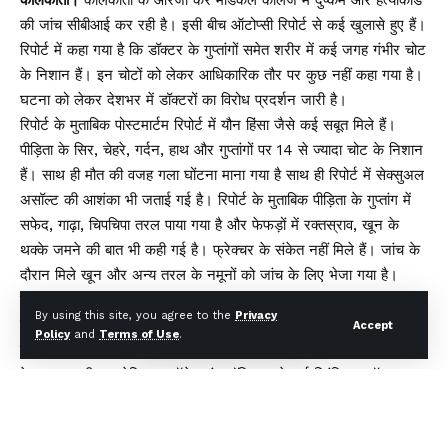
कोलकाता।
कोलकाता के आरजी कर मेडिकल कॉलेज में दुष्कर्म और हत्याकांड
की जांच सीबीआई कर रही है। इसी बीच ऑटोप्सी रिपोर्ट से कई खुलासे हुए हैं।
रिपोर्ट में कहा गया है कि डॉक्टर के गुप्तांगों समेत शरीर में कई जगह गंभीर चोट
के निशान हैं। इन चोटों को लेकर आधिकारिक तौर पर कुछ नहीं कहा गया है।
घटना को लेकर देशभर में डॉक्टरों का विरोध प्रदर्शन जारी है।
रिपोर्ट के मुताबिक पोस्टमार्टम रिपोर्ट में यौन हिंसा जैसे कई सबूत मिले हैं।
पीड़िता के सिर, चेहरे, गर्दन, हाथ और गुप्तांगों पर 14 से ज्यादा चोट के निशान
हैं। साथ ही मौत की वजह गला घोंटना माना गया है साथ ही रिपोर्ट में सेक्सुअल
असॉल्ट की आशंका भी जताई गई है। रिपोर्ट के मुताबिक पीड़िता के गुप्तांग में
सफेद, गाढ़ा, चिपचिपा तरल पाया गया है और फेफड़ों में रक्तस्राव, खून के
थक्के जमने की बात भी कही गई है। फ्रेक्चर के संकेत नहीं मिले हैं। जांच के
दौरान मिले खून और अन्य तरल के नमूनों को जांच के लिए भेजा गया है।
पुलिस का कहना है कि ट्रेनी डॉक्टर की 9 अगस्त को अस्पताल के सेमीनार
By using this site, you agree to the
Privacy
रूम में लाश मिली थी। इस अपराध के संबंध में पुलिस ने संजय रॉय को
Accept
Policy
and
Terms of Use
.
गिरफ्तार किया था। बाद में इसे सीबीआई के हवाले कर दिया था। जनआक्रोश
के बाद आरजी कर मेडिकल कॉलेज एंड हॉस्पिटल के पूर्व प्रिंसिपल डॉक्टर
संदीप घोष ने पद से इस्तीफा दे दिया था। मीडिया रिपोर्ट के मुताबिक आठ दिन
से हड़ताल कर रहे चिकित्सकों ने सोमवार को निर्माण भवन के बाहर ओपीडी