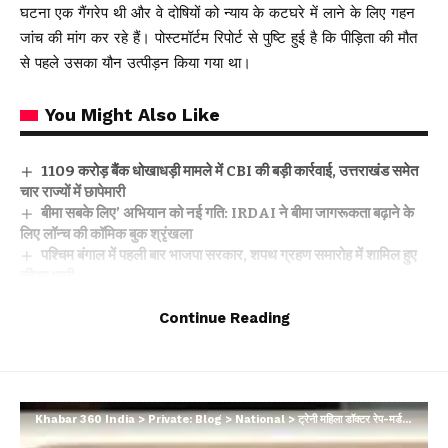
घटना एक गैंगरेप थी और वे दोषियों को न्याय के कटघरे में लाने के लिए गहन
जांच की मांग कर रहे हैं। पोस्टमॉर्टम रिपोर्ट से पुष्टि हुई है कि पीड़िता की मौत
से पहले उसका यौन उत्पीड़न किया गया था।
You Might Also Like
₹1109 करोड़ बैंक धोखाधड़ी मामले में CBI की बड़ी कार्रवाई, उत्तराखंड समेत
चार राज्यों में छापेमारी
बीमा सबके लिए’ अभियान को नई गति: IRDAI ने बीमा जागरूकता बढ़ाने के
लिए लॉन्च की कॉमिक बुक श्रृंखला
पश्चिम बंगाल में पहली बार भाजपा सरकार, शपथ ग्रहण समारोह में शामिल हुए
सीएम धामी
न्याय प्रणाली को सरल बनाने की पहल, ‘प्ली बार्गेनिंग’ प्रावधान से कम होगा
अदालतों का बोझ
Continue Reading
दिल्ली–देहरादून एक्सप्रेसवे पर 19 किमी एलिवेटेड रोड: इंजीनियरिंग का विश्व
रिकॉर्ड, विकास और पर्यावरण का अनोखा संगम
Khabar 360 India
>
Private: Blog
>
National
>
ट्रेनी महिला डॉक्टर रेप-मर्डर : ऑटोप्सी रिपोर्ट ने किया हैरान, गुप्तांग में मिले चोट के निशान
Facebook